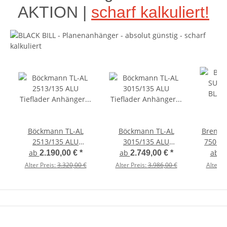
AKTION |
scharf kalkuliert!
Böckmann TL-AL
Böckmann TL-AL
Brende
2513/135 ALU
3015/135 ALU
750 L
Tieflader Anhänger -
Tieflader Anhänger -
EDITIO
ab
ab
ab
2.190,00 €
*
2.749,00 €
*
1
gebremst mit
mit Hochplane
Kippi "
Alter Preis:
3.320,00 €
Alter Preis:
3.986,00 €
Alter P
Hochplane EDITION
EDITION Black Bill
LED B
Black Bill
S