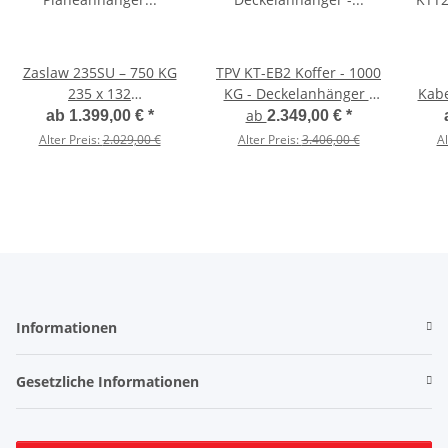
Zaslaw 235SU – 750 KG
TPV KT-EB2 Koffer - 1000
235 x 132
KG - Deckelanhänger -
Kab
Planeanhänger H 145
gebremst mit Dachreling
KTT
ab
ab
1.399,00 €
*
2.349,00 €
*
mit Kippfunktion - FULL
- 100 KM/H
GEBR
Alter Preis:
2.029,00 €
Alter Preis:
3.406,00 €
Al
LED
Informationen
Gesetzliche Informationen