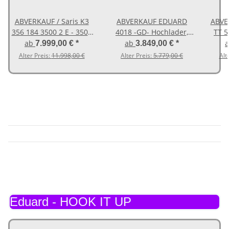
ABVERKAUF / Saris K3
ABVERKAUF EDUARD
ABVERKAU
356 184 3500 2 E - 3500
4018 -GD- Hochlader,
TT 5
kg 3 Seitenkipper - mit
Bordwände 30cm
SEITE
ab
ab
7.999,00 €
*
3.849,00 €
*
Elektropumpe und SP-
-2000kg- Lfh: 72cm
Pump
Alter Preis:
11.998,00 €
Alter Preis:
5.779,00 €
Alt
Line Laubgitter -
-155/80R13 mit
Stau
Rampenschacht
Hochplane N-Line Stahl
- Gestell - Giebeldach
Eduard - HOOK IT UP