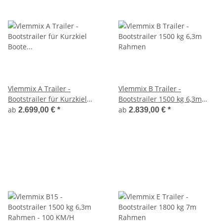
Vlemmix A Trailer -
Vlemmix B Trailer -
Bootstrailer für Kurzkiel
Bootstrailer 1500 kg 6,3m
Boote 1350 kg 6,3m Rahmen
Rahmen
ab
ab
2.699,00 €
*
2.839,00 €
*
mit Kielbrett und Auflagen