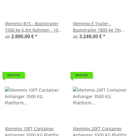
Vlemmix B15 - Bootstrailer
Vlemmix E Trailer -
1500 kg 6,3m Rahmen - 100
Bootstrailer 1800 kg 7m
KM/H
Rahmen
ab
ab
2.890,00 €
*
3.249,00 €
*
SALE 31%
SALE 31%
Vlemmix 10FT Container
Vlemmix 20FT Container
Anhänger 3500 KG Plattform
Anhänger 3500 KG Plattform