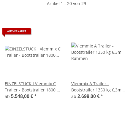
Artikel 1 - 20 von 29
AUSVERKAUFT
EINZELSTÜCK I Vlemmix C
Vlemmix A Trailer -
Trailer - Bootstrailer 1800 kg
Bootstrailer 1350 kg 6,3m
6,3m Rahmen - FLEXROLL
Rahmen
ab
ab
5.548,00 €
*
2.699,00 €
*
System + klappbare
Rücklichter LED