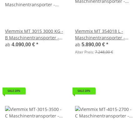
Vlemmix MT 3015 3000 KG -
Vlemmix MT 354018 L -
B Maschinentransporter -
Maschinentransporter -
Baggeranhänger
Baggeranhänger 400 x 180 -
ab
ab
4.090,00 €
*
5.890,00 €
*
3500 kg mit ALU Boden und
Alter Preis:
7.248,00 €
100 KM/H
SALE 20%
SALE 20%