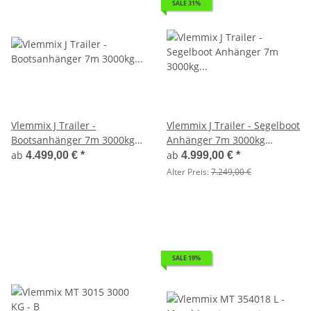
SALE 31%
Vlemmix J Trailer -
Vlemmix J Trailer - Segelboot
Bootsanhänger 7m 3000kg
Anhänger 7m 3000kg
(2x1500kg Achse)
(2x1500kg Achse)
ab
ab
4.499,00 €
*
4.999,00 €
*
Alter Preis:
7.249,00 €
SALE 19%