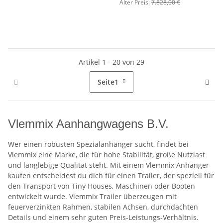
3500 kg - 3 Achser
Alter Preis:
7.828,00 €
Artikel 1 - 20 von 29
Seite
1
Vlemmix Aanhangwagens B.V.
Wer einen robusten Spezialanhänger sucht, findet bei
Vlemmix eine Marke, die für hohe Stabilität, große Nutzlast
und langlebige Qualität steht. Mit einem Vlemmix Anhänger
kaufen entscheidest du dich für einen Trailer, der speziell für
den Transport von Tiny Houses, Maschinen oder Booten
entwickelt wurde. Vlemmix Trailer überzeugen mit
feuerverzinkten Rahmen, stabilen Achsen, durchdachten
Details und einem sehr guten Preis-Leistungs-Verhältnis.