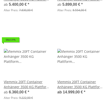
300x244 - 2 x Achse je 1800
600x244 - 2 x Achse je 1800
ab
ab
5.400,00 €
*
5.899,00 €
*
KG
KG
Alter Preis:
7.830,00 €
Alter Preis:
8.554,00 €
SALE 31%
Vlemmix 20FT Container
Vlemmix 20FT Container
Anhänger 3500 KG Plattform
Anhänger 3500 KG Plattform
600x244 - 3 x Achse je 1350
600x244 inkl. Bürocontainer
ab
6.360,00 €
*
ab
14.999,00 €
*
KG TWISTLOCK
Alter Preis:
9.222,00 €