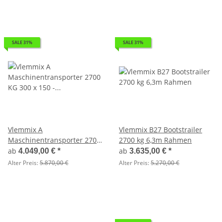
SALE 31%
SALE 31%
Vlemmix A
Vlemmix B27 Bootstrailer
Maschinentransporter 2700
2700 kg 6,3m Rahmen
KG 300 x 150 -
ab
ab
4.049,00 €
*
3.635,00 €
*
Baggeranhänger
Alter Preis:
5.870,00 €
Alter Preis:
5.270,00 €