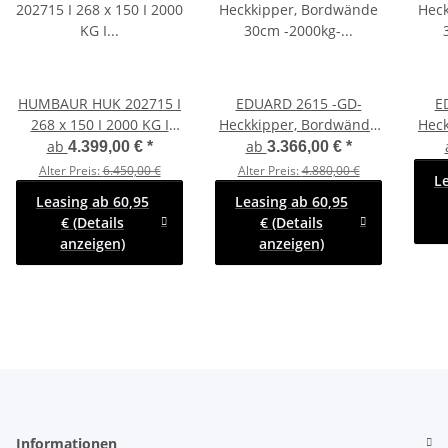
HUMBAUR HUK 202715 I
EDUARD 2615 -GD-
E
268 x 150 I 2000 KG I
Heckkipper, Bordwände
Hec
Rückwärtskipper mit
30cm -2000kg- H-Pumpe
30cm
ab
ab
4.399,00 €
*
3.366,00 €
*
Handpumpe mit Stahl -
- Lfh: 72cm -155R13
- Lf
Alter Preis:
6.450,00 €
Alter Preis:
4.880,00 €
L
Kastenaufsatz
2
Leasing ab 60,95
Leasing ab 60,95
pen
€ (Details
€ (Details
anzeigen)
anzeigen)
Informationen