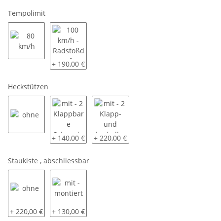
Tempolimit
80 km/h
100 km/h - Radstoßdämpfer - montiert
+ 190,00 €
Heckstützen
ohne
mit - 2 Klappbare Schwerlaststützen - montiert
mit - 2 Klapp- und kurbelbare Schwerl
+ 140,00 €
+ 220,00 €
Staukiste , abschliessbar
ohne
mit - montiert
+ 220,00 €
+ 130,00 €