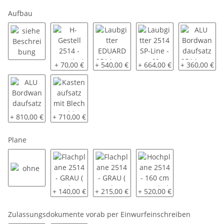
Aufbau
siehe Beschreibung
H-Gestell 2514 - montiert
Laubgitter EDUARD 2514 - ca. 60 cm - 
Laubgitter 2514 SP-Line - 
ALU Bordwand
+ 70,00 €
+ 540,00 €
+ 664,00 €
+ 360,00 €
ALU Bordwandaufsatz 2514 - ca. 60 cm - pendelnd – montiert
Kastenaufsatz mit Blech geschlossen 2514 - ca. 60 
+ 810,00 €
+ 710,00 €
Plane
ohne
Flachplane 2514 - GRAU ( andere Farben auf Anfrage
Flachplane 2514 - GRAU ( andere Farben
Hochplane 2514 - 160 cm 
+ 140,00 €
+ 215,00 €
+ 520,00 €
Zulassungsdokumente vorab per Einwurfeinschreiben