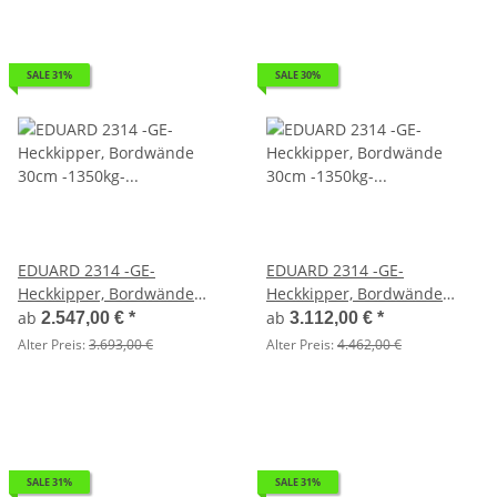
SALE 31%
SALE 30%
EDUARD 2314 -GE-
EDUARD 2314 -GE-
Heckkipper, Bordwände
Heckkipper, Bordwände
30cm -1350kg- H-Pumpe -
30cm -1350kg- H-Pumpe -
ab
ab
2.547,00 €
*
3.112,00 €
*
Lfh: 63cm -195/50R13
Lfh: 63cm -195/50R13 mit
Alter Preis:
3.693,00 €
Alter Preis:
4.462,00 €
Bordwandaufsatz
Flachplane und 3 Bügel
SALE 31%
SALE 31%