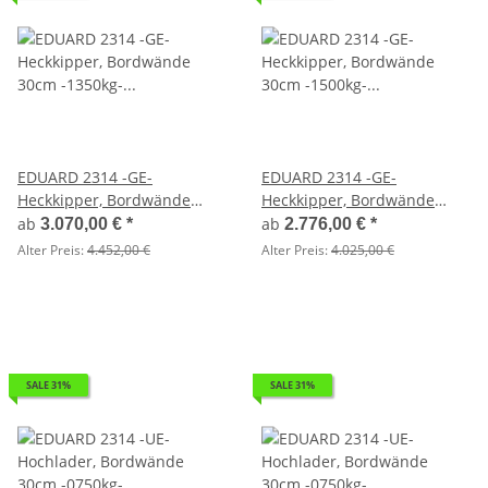
EDUARD 2314 -GE-
EDUARD 2314 -GE-
Heckkipper, Bordwände
Heckkipper, Bordwände
30cm -1350kg- H-Pumpe -
30cm -1500kg- H-Pumpe -
ab
ab
3.070,00 €
*
2.776,00 €
*
Lfh: 63cm -195/50R13 mit
Lfh: 63cm -195/50R13
Alter Preis:
4.452,00 €
Alter Preis:
4.025,00 €
Hochplane SP-Line
SALE 31%
SALE 31%