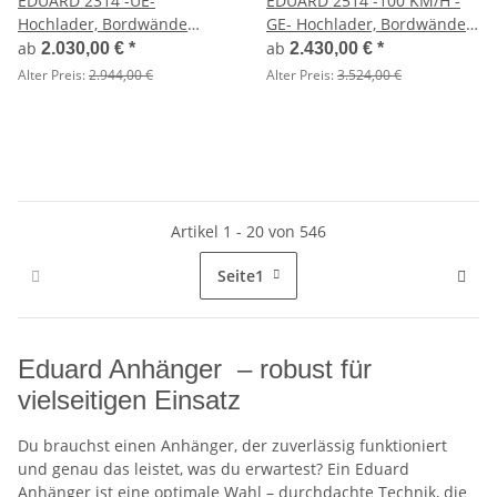
EDUARD 2314 -UE-
EDUARD 2514 -100 KM/H -
Hochlader, Bordwände
GE- Hochlader, Bordwände
30cm -0750kg- Lfh: 56cm
30cm -1350kg- Lfh: 63cm
ab
ab
2.030,00 €
*
2.430,00 €
*
-195/55R10 mit Hochplane
-195/50R13 mit Hochplane
Alter Preis:
2.944,00 €
Alter Preis:
3.524,00 €
SP-Line
SP-Line - Stützrad
Artikel 1 - 20 von 546
Seite
1
Eduard Anhänger – robust für
vielseitigen Einsatz
Du brauchst einen Anhänger, der zuverlässig funktioniert
und genau das leistet, was du erwartest? Ein Eduard
Anhänger ist eine optimale Wahl – durchdachte Technik, die