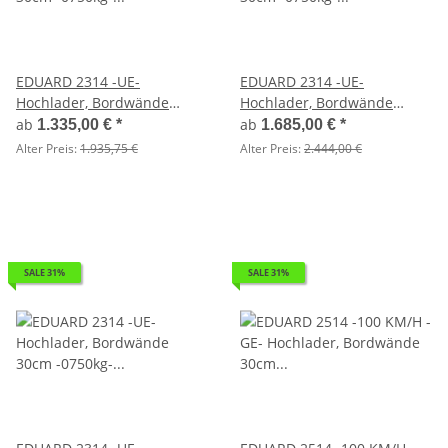
EDUARD 2314 -UE-
EDUARD 2314 -UE-
Hochlader, Bordwände
Hochlader, Bordwände
30cm -0750kg- Lfh: 56cm
30cm -0750kg- Lfh: 56cm
ab
ab
1.335,00 €
*
1.685,00 €
*
-195/55R10
-195/55R10 mit 2314 -
Alter Preis:
1.935,75 €
Alter Preis:
2.444,00 €
AufsatzBordwände - 30cm
hoch
SALE 31%
SALE 31%