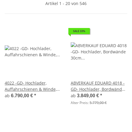
Artikel 1 - 20 von 546
SALE 33%
4022 -GD- Hochlader,
ABVERKAUF EDUARD 4018 -
Auffahrschienen & Winde,
GD- Hochlader, Bordwände
Bordwände 30cm -2700kg-
30cm -2000kg- Lfh: 72cm
ab
ab
6.790,00 €
*
3.849,00 €
*
Lfh: 56cm -195/55R10 mit
-155/80R13 mit Hochplane
Alter Preis:
5.779,00 €
Hochplane SP-Line Öko
N-Line Stahl - Gestell -
Schräge - Verkaufsklappe -
Giebeldach
Schiebeplane und
Runddach