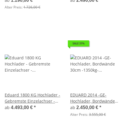
ab
ab
1.190,00 €
*
2.490,00 €
*
Bordwände 30cm
Alter Preis:
1.726,00 €
Hochplane SP-Line - 100
KM/H - Stützrad
SALE 31%
Eduard 1800 KG Hochlader -
EDUARD 2014 -GE-
Gebremste Einzelachser -
Hochlader, Bordwände
4.0x1.8m - Ladehöhe:63 cm -
30cm -1350kg- Lfh: 56cm
ab
ab
4.493,00 €
*
2.450,00 €
*
195/50R13 - Bordwände
-195/55R10 mit 2014 -
Alter Preis:
3.555,00 €
30cm + Aufsatzwände 70 cm
AufsatzBordwände
und Flachplane
pendelbar - 60cm hoch