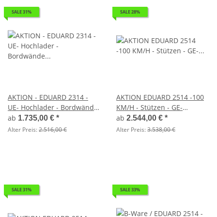
SALE 31%
SALE 28%
AKTION - EDUARD 2314 -
AKTION EDUARD 2514 -100
UE- Hochlader - Bordwände
KM/H - Stützen - GE-
30cm - 750 KG - Lfh:56 cm -
Hochlader, Bordwände
ab
ab
1.735,00 €
*
2.544,00 €
*
195/55R10 mit Hochplane
30cm -1350kg- Lfh: 56cm
Alter Preis:
2.516,00 €
Alter Preis:
3.538,00 €
PLED 100 und Stützrad
-195/55R10 mit Hochplane
SP-Line 170 cm silbergrau -
mit Stützrad
SALE 31%
SALE 33%