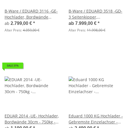
B-Ware / EDUARD 3116 -GE-
B-Ware / EDUARD 3518 -GD-
Hochlader, Bordwände
3 Seitenkipper,
30cm -1500kg- Lfh: 63cm
Auffahrschienen,
ab
2.799,00 €
*
ab
7.999,00 €
*
-195/50R13 mit Hochplane
Bordwände 30cm -3000kg- E
Alter Preis:
4.059,00 €
Alter Preis:
11.998,00 €
SP-Line
& H-Pumpe - Lfh: 66cm
-195/50R13 ALU Aufsatz -
Flachplane mit Bügeln -
Staukiste
SALE 31%
EDUAR 2014 -UE- Hochlader,
Eduard 1000 KG Hochlader -
Bordwände 30cm - 750kg -
Gebremste Einzelachser -
Lfh: 56 - 195/55R10
2.6x1.5m - Ladehöhe:56 cm -