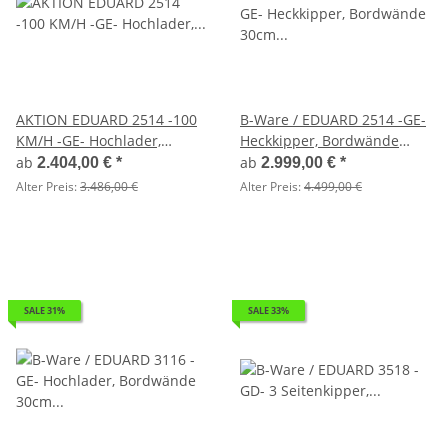
AKTION EDUARD 2514 -100
B-Ware / EDUARD 2514 -GE-
KM/H -GE- Hochlader,
Heckkipper, Bordwände
Bordwände 30cm -1350kg-
30cm -1500kg- H-Pumpe -
ab
ab
2.404,00 €
*
2.999,00 €
*
Lfh: 56cm -195/55R10 mit
Lfh: 63cm -195/50R13 mit
Alter Preis:
3.486,00 €
Alter Preis:
4.499,00 €
Hochplane SP-Line -
2514 - AufsatzBordwände
Stützrad ( 48 )
pendelbar - 30cm hoch
SALE 31%
SALE 33%