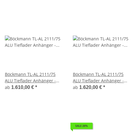
Böckmann TL-AL 2111/75
Böckmann TL-AL 2111/75
ALU Tieflader Anhänger -
ALU Tieflader Anhänger -
ungebremst mit
ungebremst mit Stahl -
ab
ab
1.610,00 €
*
1.620,00 €
*
Laubaufsatz 35 cm
Kastenaufsatz 35 cm
SALE 26%