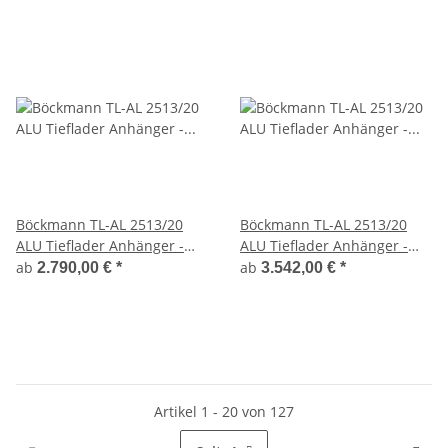
Böckmann TL-AL 2513/20
Böckmann TL-AL 2513/20
ALU Tieflader Anhänger -
ALU Tieflader Anhänger -
Tandem gebremst
Tandem gebremst mit 60
ab
ab
2.790,00 €
*
3.542,00 €
*
cm Laubgitter
Artikel 1 - 20 von 127