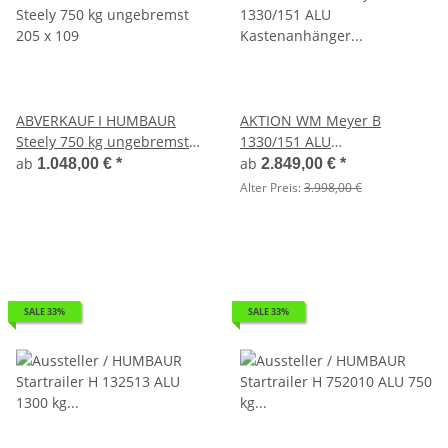
ABVERKAUF I HUMBAUR
AKTION WM Meyer B
Steely 750 kg ungebremst
1330/151 ALU
205 x 109
Kastenanhänger Einachser
ab
ab
1.048,00 €
*
2.849,00 €
*
gebremst mit Laubgitter SP-
Alter Preis:
3.998,00 €
Line
SALE 33%
SALE 33%