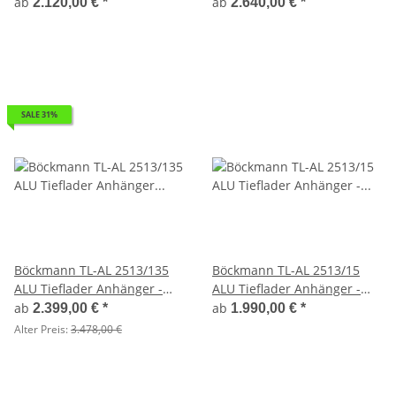
gebremst Flachplane mit 3
gebremst mit Gitteraufsatz
ab
ab
2.120,00 €
*
2.640,00 €
*
Bügeln
SALE 31%
Böckmann TL-AL 2513/135
Böckmann TL-AL 2513/15
ALU Tieflader Anhänger -
ALU Tieflader Anhänger -
gebremst mit Kastenaufsatz
gebremst
ab
ab
2.399,00 €
*
1.990,00 €
*
Alter Preis:
3.478,00 €