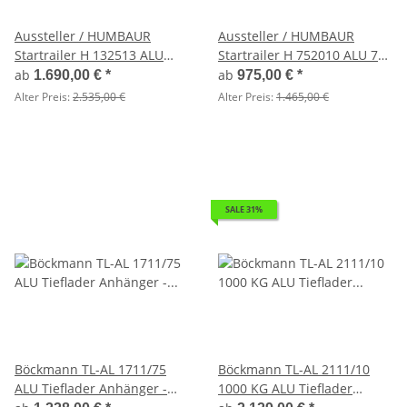
Aussteller / HUMBAUR
Aussteller / HUMBAUR
Startrailer H 132513 ALU
Startrailer H 752010 ALU 750
1300 kg gebremst 251 x 131
kg ungebremst 205 x 109
ab
ab
1.690,00 €
*
975,00 €
*
mit Reling und H-Gestell
Alter Preis:
2.535,00 €
Alter Preis:
1.465,00 €
SALE 31%
Böckmann TL-AL 1711/75
Böckmann TL-AL 2111/10
ALU Tieflader Anhänger -
1000 KG ALU Tieflader