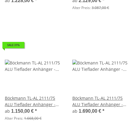
ungebremst
Anhänger - gebremst mit
ab
ab
1.228,00 €
*
2.129,00 €
*
Laubgitter
Alter Preis:
3.087,00 €
SALE 31%
Böckmann TL-AL 2111/75
Böckmann TL-AL 2111/75
ALU Tieflader Anhänger -
ALU Tieflader Anhänger -
ungebremst
ungebremst mit ALU
ab
ab
1.150,00 €
*
1.690,00 €
*
Kastenaufsatz
Alter Preis:
1.668,00 €