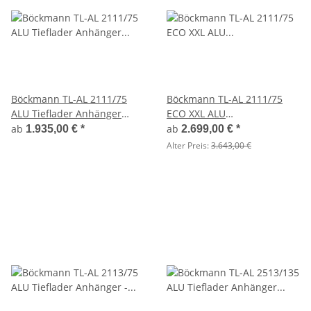
Böckmann TL-AL 2111/75
Böckmann TL-AL 2111/75
ALU Tieflader Anhänger
ECO XXL ALU
erhöhte Bordwand
Deckelanhänger -
ab
ab
1.935,00 €
*
2.699,00 €
*
Flachplane montiert
ungebremst
Alter Preis:
3.643,00 €