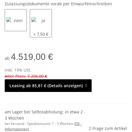
Zulassungsdokumente vorab per Einwurfeinschreiben
nein
ja
+ 7,50 €
4.519,00 €
ab
inkl. 19% USt.
Alter Preis: 7.206,00 €
Leasing ab 85,81 € (Details anzeigen)
am Lager bei Selbstabholung: in etwa 2 -
3 Wochen
bei Versand - Speditionszeit:
1 - 5 Wochen
(DE -
Frage zum Artikel
Informationen)