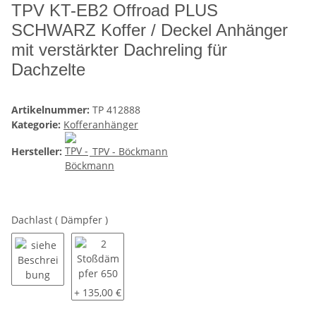
TPV KT-EB2 Offroad PLUS
SCHWARZ Koffer / Deckel Anhänger
mit verstärkter Dachreling für
Dachzelte
Artikelnummer:
TP 412888
Kategorie:
Kofferanhänger
Hersteller:
TPV - Böckmann
Dachlast ( Dämpfer )
siehe Beschreibung
2 Stoßdämpfer 650 Nm zur Erhöhung der Deckeltra
+ 135,00 €