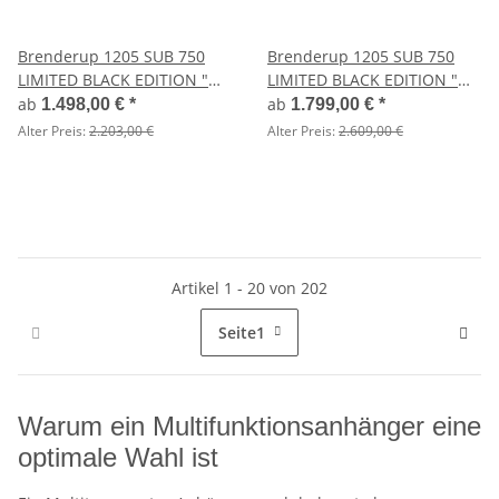
Brenderup 1205 SUB 750
Brenderup 1205 SUB 750
LIMITED BLACK EDITION "
LIMITED BLACK EDITION "
Der neue Kippi " - ALU
Der neue Kippi " - ALU
ab
ab
1.498,00 €
*
1.799,00 €
*
Felgen - LED Beleuchtung -
Felgen - LED Beleuchtung -
Alter Preis:
2.203,00 €
Alter Preis:
2.609,00 €
SCHWARZ mit Kastenaufsatz
SCHWARZ mit Polydeckel
Artikel 1 - 20 von 202
Seite
1
Warum ein Multifunktionsanhänger eine
optimale Wahl ist