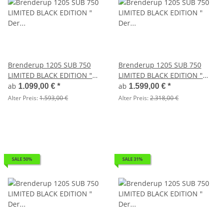
Brenderup 1205 SUB 750
Brenderup 1205 SUB 750
LIMITED BLACK EDITION "
LIMITED BLACK EDITION "
Der neue Kippi " - ALU
Der neue Kippi " - ALU
ab
ab
1.099,00 €
*
1.599,00 €
*
Felgen - LED Beleuchtung -
Felgen - LED Beleuchtung -
Alter Preis:
1.593,00 €
Alter Preis:
2.318,00 €
SCHWARZ
SCHWARZ - Hochplane mit
Gestell orig. Brenderup
SALE 50%
SALE 31%