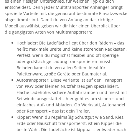
es einen riesigen Unterschied, für welchen Typ du dich
entscheidest. Denn jeder Multitransporter Anhänger bringt
spezielle Vorteile mit, die genau auf bestimmte Einsatzzwecke
abgestimmt sind. Damit du von Anfang an das richtige
Modell auswählst, geben wir dir hier einen Überblick über
die gängigsten Arten von Multitransportern:
Hochlader:
Die Ladefläche liegt über den Rädern – das
heißt: maximale Breite und keine störenden Radkästen.
Perfekt, wenn du möglichst flexibel und oft sperrige
oder großflächige Ladung transportieren musst.
Beladen kannst du von allen Seiten. Ideal für
Palettenware, große Geräte oder Baumaterial.
Autotransporter:
Diese Variante ist auf den Transport
von PKW oder kleinen Nutzfahrzeugen spezialisiert.
Flache Ladehöhe, sichere Auffahrrampen und meist mit
Seilwinde ausgestattet – hier geht es um sicheres und
einfaches Auf- und Abladen. Ob Werkstatt, Autohandel
oder Rennsport – das ist dein Trailer.
Kipper
: Wenn du regelmäßig Schüttgut wie Sand, Kies,
Erde oder Bauschutt transportierst, ist ein Kipper die
beste Wahl. Die Ladefläche ist kippbar – entweder nach