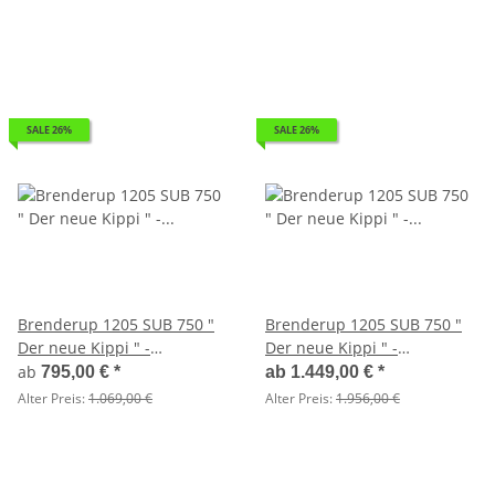
SALE 26%
SALE 26%
Brenderup 1205 SUB 750 "
Brenderup 1205 SUB 750 "
Der neue Kippi " -
Der neue Kippi " -
ABKLAPPBARE ZUGDEICHSEL
ABKLAPPBARE ZUGDEICHSEL
ab
795,00 €
*
ab
1.449,00 €
*
/ VERTIKAL ABSTELLEN
/ VERTIKAL ABSTELLEN mit
Alter Preis:
1.069,00 €
Alter Preis:
1.956,00 €
Kastenaufsatz 35 cm -
Flachplane - Stützrad und
Stützen