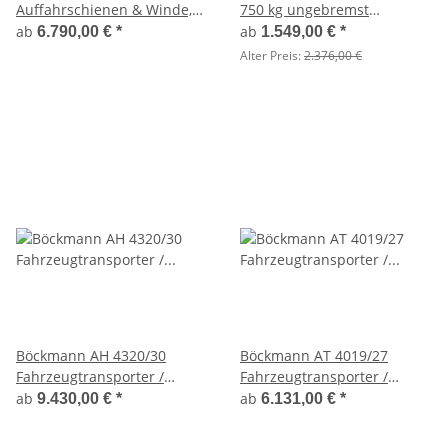
Auffahrschienen & Winde,
750 kg ungebremst
Bordwände 30cm -2700kg-
Universalanhänger mit
ab
ab
6.790,00 €
*
1.549,00 €
*
Lfh: 56cm -195/55R10 mit
Hochplane SP-Line
Alter Preis:
2.376,00 €
Hochplane SP-Line Öko
Schräge - Verkaufsklappe -
Schiebeplane und
Runddach
Böckmann AH 4320/30
Böckmann AT 4019/27
Fahrzeugtransporter /
Fahrzeugtransporter /
Autotrailer Kipper
Autotrailer Kipper
ab
ab
9.430,00 €
*
6.131,00 €
*