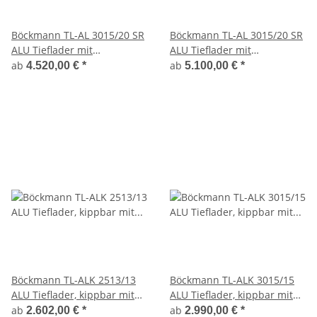
Böckmann TL-AL 3015/20 SR
Böckmann TL-AL 3015/20 SR
ALU Tieflader mit
ALU Tieflader mit
Auffahrrampen
Auffahrrampen und
ab
ab
4.520,00 €
*
5.100,00 €
*
Hochplane SP-Line
Böckmann TL-ALK 2513/13
Böckmann TL-ALK 3015/15
ALU Tieflader, kippbar mit
ALU Tieflader, kippbar mit
Stoßdämpfer
Stoßdämpfer
ab
ab
2.602,00 €
*
2.990,00 €
*