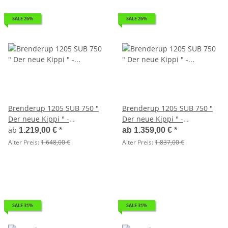
SALE 26%
SALE 26%
Brenderup 1205 SUB 750 "
Brenderup 1205 SUB 750 "
Der neue Kippi " -
Der neue Kippi " -
ABKLAPPBARE ZUGDEICHSEL
ABKLAPPBARE ZUGDEICHSEL
ab
1.219,00 €
*
ab
1.359,00 €
*
/ VERTIKAL ABSTELLEN mit
/ VERTIKAL ABSTELLEN mit
Alter Preis:
1.648,00 €
Alter Preis:
1.837,00 €
LAUBGITTERAUFSATZ 50 CM
LAUBGITTERAUFSATZ 50 CM
und Hoch- / Flachplane
SALE 31%
SALE 31%