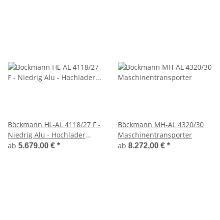
Böckmann HL-AL 4118/27 F -
Böckmann MH-AL 4320/30
Niedrig Alu - Hochlader
Maschinentransporter
Anhänger Profi Paket -
ab
ab
5.679,00 €
*
8.272,00 €
*
Auffahrrampen