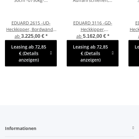
EDUARD 2615 -UD-
EDUARD 3116 -GD-
E
Heckkipper, Bordwände
Heckkipper,
Hec
30cm -0750kg- H-Pumpe
Auffahrschienen,
30cm
ab
ab
3.225,00 €
*
5.162,00 €
*
- Lfh: 63cm -195/50R13
Bordwände 30cm
- L
Leasing ab 72,85
Leasing ab 72,85
L
mit Stahl -
-2700kg- H-Pumpe - Lfh:
€ (Details
€ (Details
Kastenaufsatz - Stützrad
63cm -195/50R13 mit
A
anzeigen)
anzeigen)
Stahl - Kastenaufsatz
pend
Flac
Informationen