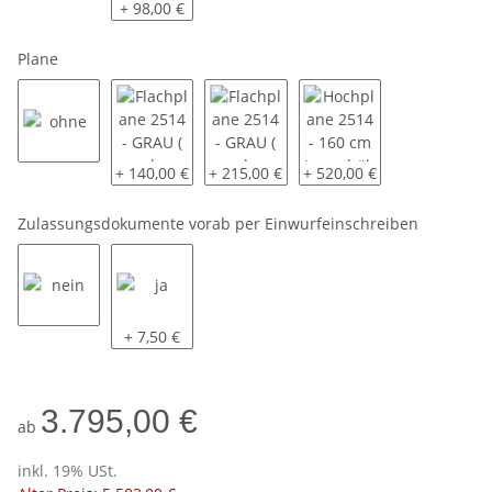
ohne
mit - lose beigelegt
+ 98,00 €
Plane
ohne
Flachplane 2514 - GRAU ( andere Farben auf Anfrage
Flachplane 2514 - GRAU ( andere Farben
Hochplane 2514 - 160 cm 
+ 140,00 €
+ 215,00 €
+ 520,00 €
Zulassungsdokumente vorab per Einwurfeinschreiben
nein
ja
+ 7,50 €
3.795,00 €
ab
inkl. 19% USt.