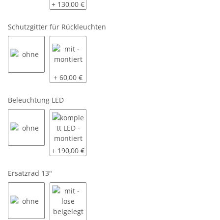
ohne
mit - montiert
+ 130,00 €
Schutzgitter für Rückleuchten
ohne
mit - montiert
+ 60,00 €
Beleuchtung LED
ohne
komplett LED - montiert
+ 190,00 €
Ersatzrad 13"