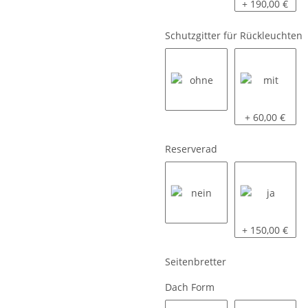
siehe Beschreibung
komplett LED
+ 190,00 €
Schutzgitter für Rückleuchten
ohne
mit
+ 60,00 €
Reserverad
nein
ja
+ 150,00 €
Seitenbretter
Dach Form