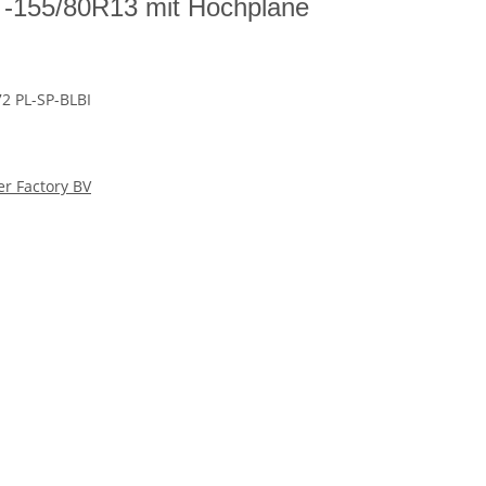
 -155/80R13 mit Hochplane
2 PL-SP-BLBI
er Factory BV
. Radstoßdämpfer und COC Eintrag