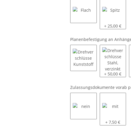
Flach
Spitz
+ 25,00 €
Planenbefestigung an Anhäng
Drehverschlüsse Kunstst
Drehverschlüs
+ 50,00 €
Zulassungsdokumente vorab p
nein
mit
+ 7,50 €