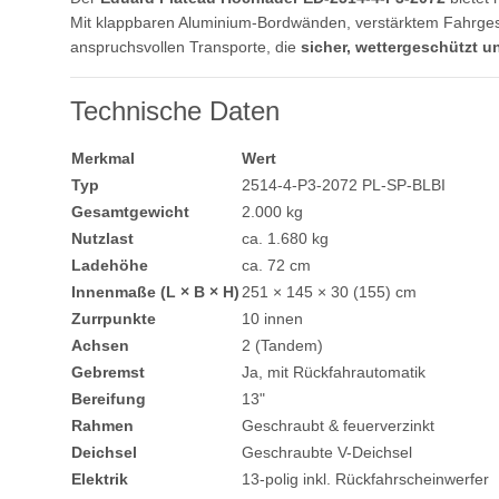
Mit klappbaren Aluminium-Bordwänden, verstärktem Fahrgest
anspruchsvollen Transporte, die
sicher, wettergeschützt un
Technische Daten
Merkmal
Wert
Typ
2514-4-P3-2072 PL-SP-BLBI
Gesamtgewicht
2.000 kg
Nutzlast
ca. 1.680 kg
Ladehöhe
ca. 72 cm
Innenmaße (L × B × H)
251 × 145 × 30 (155) cm
Zurrpunkte
10 innen
Achsen
2 (Tandem)
Gebremst
Ja, mit Rückfahrautomatik
Bereifung
13"
Rahmen
Geschraubt & feuerverzinkt
Deichsel
Geschraubte V-Deichsel
Elektrik
13-polig inkl. Rückfahrscheinwerfer