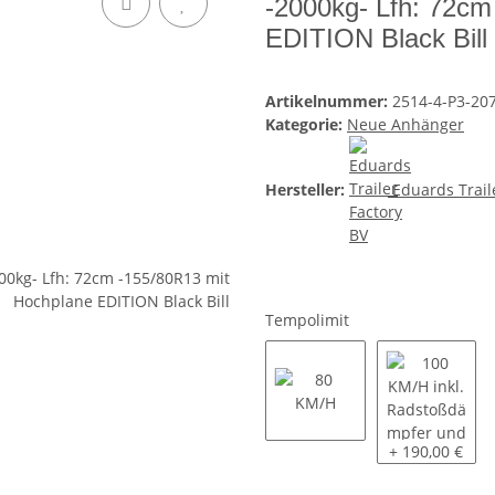
-2000kg- Lfh: 72cm
EDITION Black Bill
Artikelnummer:
2514-4-P3-207
Kategorie:
Neue Anhänger
Hersteller:
Eduards Trail
Tempolimit
80 KM/H
100 KM/H inkl
+ 190,00 €