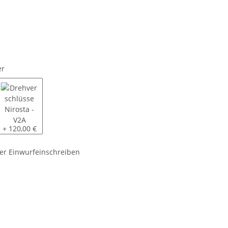
er
off
se Stahl, verzinkt
Drehverschlüsse Nirosta - V2A
+ 120,00 €
er Einwurfeinschreiben