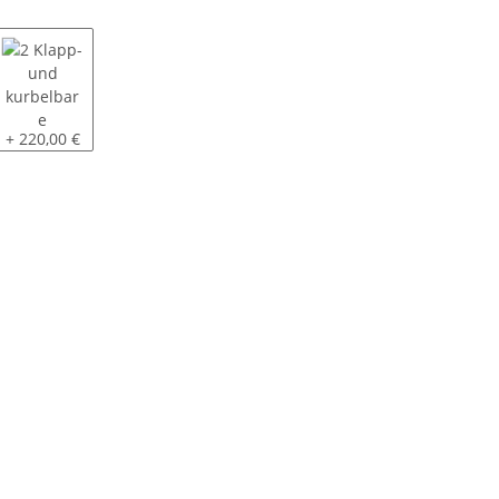
chwerlaststützen
2 Klapp- und kurbelbare Schwerlaststützen
+ 220,00 €