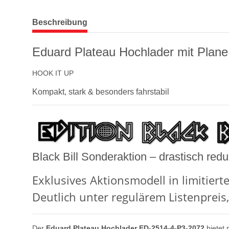
weitere Registerkarten anzeigen
Beschreibung
Eduard Plateau Hochlader mit Plan
HOOK IT UP
Kompakt, stark & besonders fahrstabil
Black Bill Sonderaktion – drastisch redu
Exklusives Aktionsmodell in limitierte
Deutlich unter regulärem Listenpreis,
Der
Eduard Plateau Hochlader ED-2514-4-P3-2072
bietet