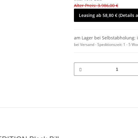
Alter Preis: 3.986,00 €
Leasing ab 58,80 € (Details 
am Lager bei Selbstabholung: 
bei Versand - Speditionszeit:
1 - 5 W