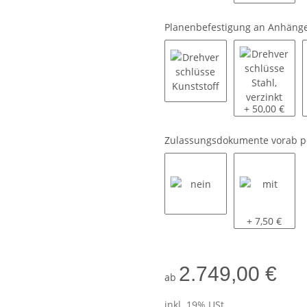
Planenbefestigung an Anhäng
Drehverschlüsse Kunstst
Drehverschlüs
+ 50,00 €
Zulassungsdokumente vorab p
nein
mit
+ 7,50 €
2.749,00 €
ab
inkl. 19% USt.