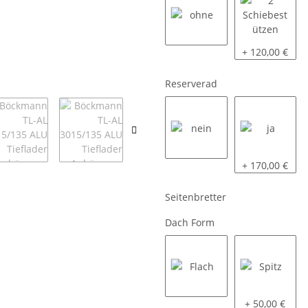
ohne
2 Schiebestüt
+ 120,00 €
Reserverad
nein
ja
+ 170,00 €
Seitenbretter
Dach Form
Flach
Spitz
+ 50,00 €