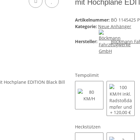
mit Hochplane EDIT
Artikelnummer:
BÖ 1145425 P
Kategorie:
Neue Anhänger
Hersteller:
Böckmann Fa
Tempolimit
80 KM/H
100 KM/H inkl
+ 120,00 €
Heckstützen