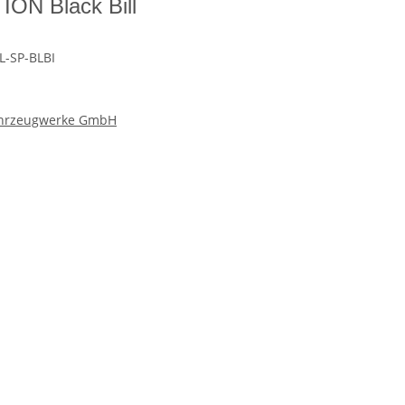
ION Black Bill
L-SP-BLBI
hrzeugwerke GmbH
. Radstoßdämpfer und COC Eintrag