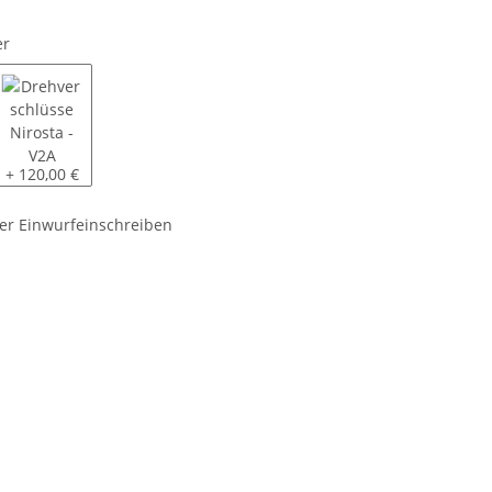
er
off
se Stahl, verzinkt
Drehverschlüsse Nirosta - V2A
+ 120,00 €
er Einwurfeinschreiben