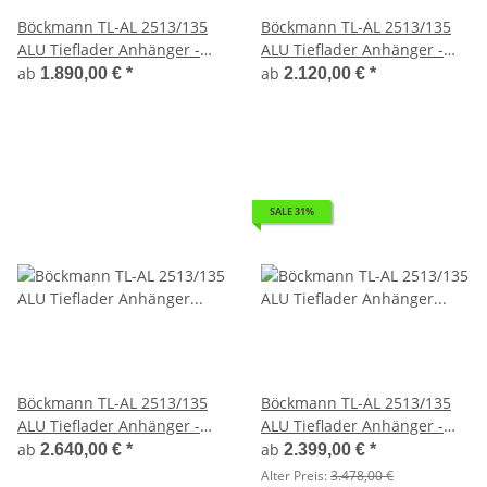
Böckmann TL-AL 2513/135
Böckmann TL-AL 2513/135
ALU Tieflader Anhänger -
ALU Tieflader Anhänger -
gebremst
gebremst Flachplane mit 3
ab
ab
1.890,00 €
*
2.120,00 €
*
Bügeln
SALE 31%
Böckmann TL-AL 2513/135
Böckmann TL-AL 2513/135
ALU Tieflader Anhänger -
ALU Tieflader Anhänger -
gebremst mit Gitteraufsatz
gebremst mit Kastenaufsatz
ab
ab
2.640,00 €
*
2.399,00 €
*
Alter Preis:
3.478,00 €