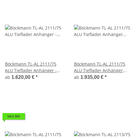
Böckmann TL-AL 2111/75
Böckmann TL-AL 2111/75
ALU Tieflader Anhänger -
ALU Tieflader Anhänger
ungebremst mit Stahl -
erhöhte Bordwand
ab
ab
1.620,00 €
*
1.935,00 €
*
Kastenaufsatz 35 cm
Flachplane montiert
SALE 26%