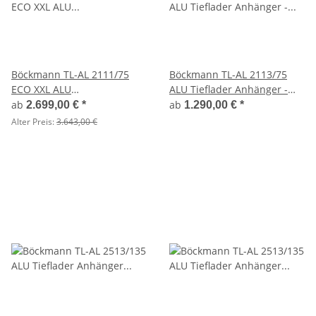
Böckmann TL-AL 2111/75
Böckmann TL-AL 2113/75
ECO XXL ALU
ALU Tieflader Anhänger -
Deckelanhänger -
ungebremst
ab
ab
2.699,00 €
*
1.290,00 €
*
ungebremst
Alter Preis:
3.643,00 €