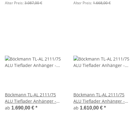
Laubgitter
Alter Preis:
3.087,00 €
Alter Preis:
1.668,00 €
Böckmann TL-AL 2111/75
Böckmann TL-AL 2111/75
ALU Tieflader Anhänger -
ALU Tieflader Anhänger -
ungebremst mit ALU
ungebremst mit
ab
ab
1.690,00 €
*
1.610,00 €
*
Kastenaufsatz
Laubaufsatz 35 cm