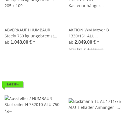
ABVERKAUF I HUMBAUR
AKTION WM Meyer B
Steely 750 kg ungebremst
1330/151 ALU
205 x 109
Kastenanhänger Einachser
ab
ab
1.048,00 €
*
2.849,00 €
*
gebremst mit Laubgitter SP-
Alter Preis:
3.998,00 €
Line
SALE 33%