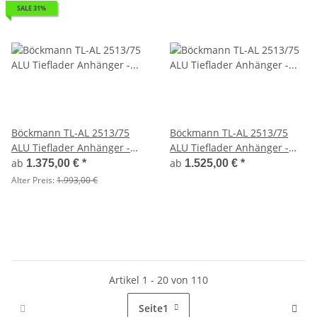
SALE 31%
Böckmann TL-AL 2513/75
Böckmann TL-AL 2513/75
ALU Tieflader Anhänger -
ALU Tieflader Anhänger -
ungebremst
ungebremst Flachplane
ab
ab
1.375,00 €
*
1.525,00 €
*
Stützrad
Alter Preis:
1.993,00 €
Artikel 1 - 20 von 110
Seite
1