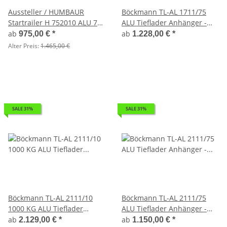
Aussteller / HUMBAUR
Böckmann TL-AL 1711/75
Startrailer H 752010 ALU 750
ALU Tieflader Anhänger -
kg ungebremst 205 x 109
ungebremst
ab
ab
975,00 €
*
1.228,00 €
*
Alter Preis:
1.465,00 €
SALE 31%
SALE 31%
Böckmann TL-AL 2111/10
Böckmann TL-AL 2111/75
1000 KG ALU Tieflader
ALU Tieflader Anhänger -
Anhänger - gebremst mit
ungebremst
ab
ab
2.129,00 €
*
1.150,00 €
*