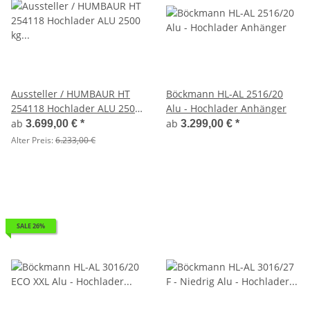
Aussteller / HUMBAUR HT
Böckmann HL-AL 2516/20
254118 Hochlader ALU 2500
Alu - Hochlader Anhänger
kg gebremst - 410 x 185
ab
ab
3.699,00 €
*
3.299,00 €
*
Alter Preis:
6.233,00 €
SALE 26%