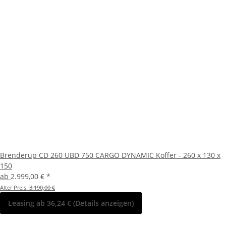
Brenderup CD 260 UBD 750 CARGO DYNAMIC Koffer - 260 x 130 x
150
ab
2.999,00 €
*
Alter Preis:
3.190,00 €
Leasing ab 36,24 € (Details anzeigen)