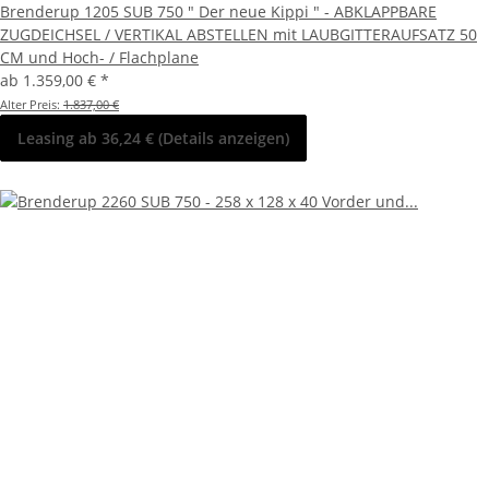
Brenderup 1205 SUB 750 " Der neue Kippi " - ABKLAPPBARE
ZUGDEICHSEL / VERTIKAL ABSTELLEN mit LAUBGITTERAUFSATZ 50
CM und Hoch- / Flachplane
ab
1.359,00 €
*
Alter Preis:
1.837,00 €
Leasing ab 36,24 € (Details anzeigen)