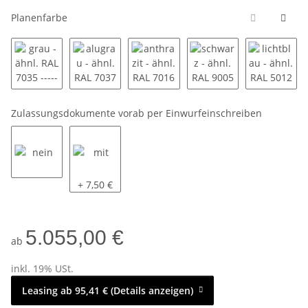
Planenfarbe
grau - ähnl. RAL 7035 ----------
alugrau - ähnl. RAL 7037 ----------
anthrazit - ähnl. RAL 7016 ---------
schwarz - ähnl. RAL 90
lichtbla
Zulassungsdokumente vorab per Einwurfeinschreiben
nein
mit
+ 7,50 €
5.055,00 €
ab
inkl. 19% USt.
Leasing ab 95,41 € (Details anzeigen)