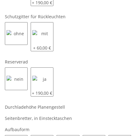
siehe Beschreibung
komplett LED
+ 190,00 €
Schutzgitter für Rückleuchten
ohne
mit
+ 60,00 €
Reserverad
nein
ja
+ 190,00 €
Durchladehöhe Planengestell
Seitenbretter, in Einstecktaschen
Aufbauform