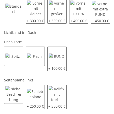
Standart
vorne mit kleiner aerodynamischen Schräge ca. 40
vorne mit großer aerodynamischen Sch
vorne mit EXTRA großer a
vorne mit ex
+ 300,00 €
+ 350,00 €
+ 400,00 €
+ 450,00 €
Lichtband im Dach
Dach Form
Spitz
Flach
RUND
+ 100,00 €
Seitenplane links
siehe Beschreibung
Schiebeplane
Rollfix mit Kurbel
+ 250,00 €
+ 350,00 €