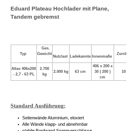
Eduard Plateau Hochlader mit Plane,
Tandem gebremst
Ges.
Typ
Gewicht
Zurröse
Nutzlast
Ladekannte
Innenmaße
406 x 200 x
Atlas 406x200
2.700
2.000 kg
63 cm
30 ( 200 )
10
- 2,7 - 63 PL
kg
cm
Standard Ausführung:
Seitenwände Aluminium, eloxiert
Alle Wände klapp- und abnehmbar
stabile Bordwand Spannverschlüsse