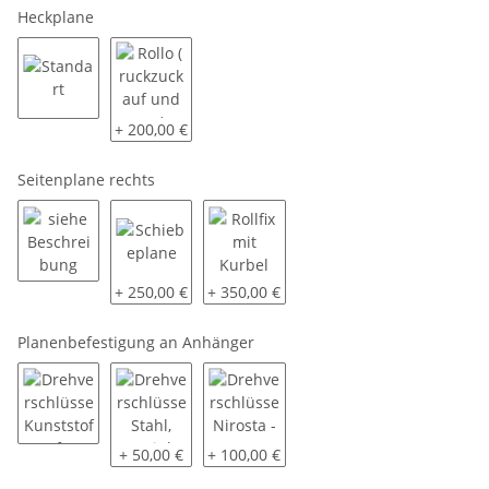
Heckplane
Standart
Rollo ( ruckzuck auf und zu )
+ 200,00 €
Seitenplane rechts
siehe Beschreibung
Schiebeplane
Rollfix mit Kurbel
+ 250,00 €
+ 350,00 €
Planenbefestigung an Anhänger
Drehverschlüsse Kunststoff
Drehverschlüsse Stahl, verzinkt
Drehverschlüsse Nirosta - V2A
+ 50,00 €
+ 100,00 €