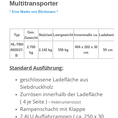
Multitransporter
* Eine Marke von Böckmann *
Ges.
Typ
Nutzlast
Leergewicht
Innenmaße ca.
Ladekante
Gewicht
HL-TBH
2.700
404 x 202 x 30
4020/27-
2.142 kg
558 kg
59 cm
kg
cm
B
Standard Ausführung:
geschlossene Ladefläche aus
Siebdruckholz
Zurrösen innerhalb der Ladefläche
( 4 je Seite ) -
Federunterstützt
Rampenschacht mit Klappe
2 ALU Auffahrrampen ( ca. 250 x 30