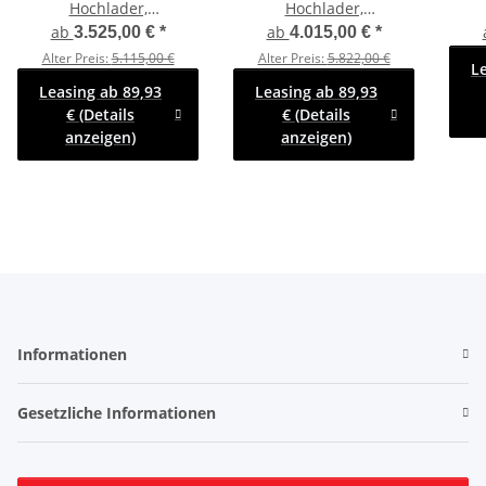
Hochlader,
Hochlader,
Auffahrschienen &
Auffahrschienen,
B
ab
ab
3.525,00 €
*
4.015,00 €
*
Winde, reling 10cm
Bordwände 30cm
-350
Alter Preis:
5.115,00 €
Alter Preis:
5.822,00 €
L
-2700kg- Lfh: 56cm
-3000kg- Lfh: 63cm
Lfh
Leasing ab 89,93
Leasing ab 89,93
-195/55R10
-195/50R13
€ (Details
€ (Details
A
anzeigen)
anzeigen)
pen
Informationen
Gesetzliche Informationen