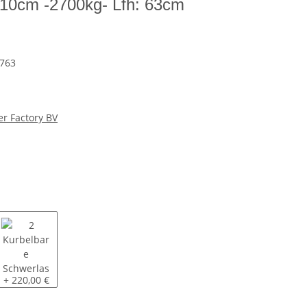
10cm -2700kg- Lfh: 63cm
763
er Factory BV
chwerlaststützen
2 Kurbelbare Schwerlaststützen
+ 220,00 €