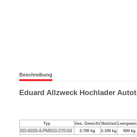
weitere Registerkarten anzeigen
Beschreibung
Eduard Allzweck Hochlader Autotr
Typ
Ges. Gewicht
Nutzlast
Leergewic
ED-4020-4-PMB10-270-63
2.700 kg
2.100 kg
600 kg