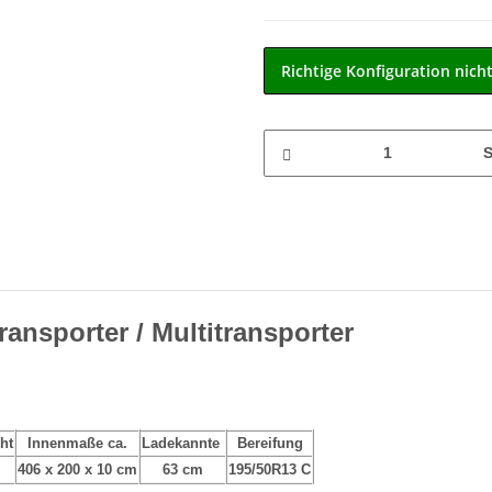
Richtige Konfiguration nich
S
ansporter / Multitransporter
ht
Innenmaße ca.
Ladekannte
Bereifung
406 x 200 x 10 cm
63 cm
195/50R13 C