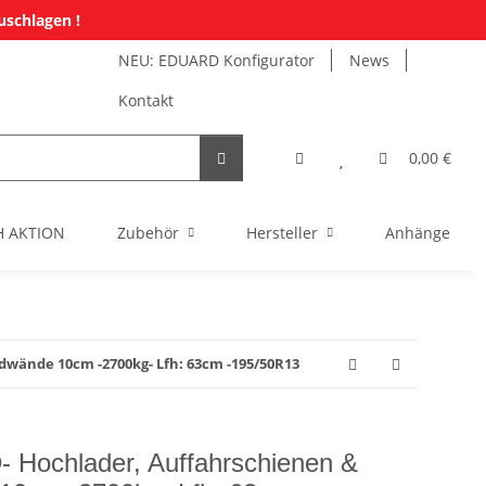
uschlagen !
NEU: EDUARD Konfigurator
News
Kontakt
0,00 €
H AKTION
Zubehör
Hersteller
Anhänger Mi
wände 10cm -2700kg- Lfh: 63cm -195/50R13
Hochlader, Auffahrschienen &