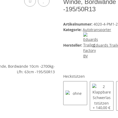
Winde, Bordwände 
-195/50R13
Artikelnummer:
4020-4-PM1-2
Kategorie:
Autotransporter
Hersteller:
Eduards Trail
Heckstützen
ohne
2 Klappbare S
+ 140,00 €