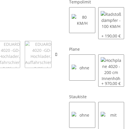
Tempolimit
80 KM/H
Radstoßdämpf
+ 190,00 €
Plane
ohne
Hochplane 402
+ 970,00 €
Staukiste