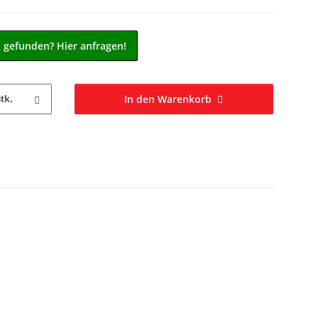
t gefunden? Hier anfragen!
In den Warenkorb
tk.