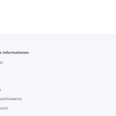
he Informationen
tz
m
setzhinweise
recht