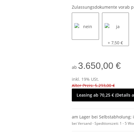
Zulassungsdokumente vorab p
nein
ja
+ 7,50 €
3.650,00 €
ab
inkl. 19% USt.
Alter Preis: 5.293,00 €
Leasing ab 70,25 € (Details 
am Lager bei Selbstabholung: 
bei Versand - Speditionszeit:
1 - 5 W