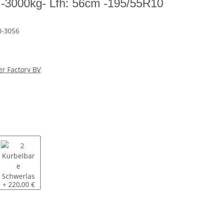
 -3000kg- Lfh: 56cm -195/55R10
0-3056
er Factory BV
chwerlaststützen
2 Kurbelbare Schwerlaststützen
+ 220,00 €