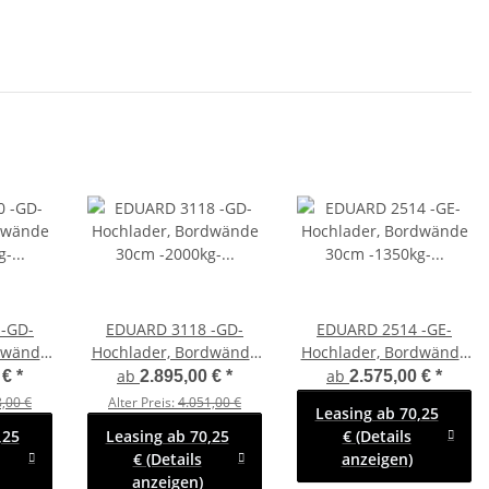
-GD-
EDUARD 3118 -GD-
EDUARD 2514 -GE-
dwände
Hochlader, Bordwände
Hochlader, Bordwände
 Lfh:
30cm -2000kg- Lfh:
30cm -1350kg- Lfh:
ab
ab
 €
*
2.895,00 €
*
2.575,00 €
*
0R13
72cm -155R13
63cm -195/50R13 mit
,00 €
Alter Preis:
4.051,00 €
Leasing ab 70,25
Hochplane SP-Line ÖKO
,25
Leasing ab 70,25
€ (Details
Schräge
€ (Details
anzeigen)
anzeigen)