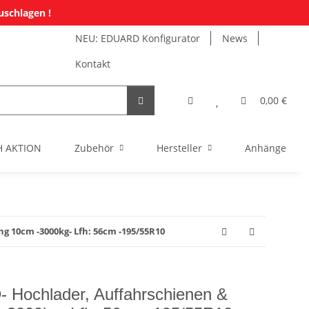
uschlagen !
NEU: EDUARD Konfigurator
News
Kontakt
0,00 €
H AKTION
Zubehör
Hersteller
Anhänger Mi
g 10cm -3000kg- Lfh: 56cm -195/55R10
Hochlader, Auffahrschienen &