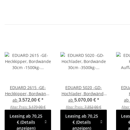
EDUARD 2615 -GE-
EDUARD 5020 -GD-
EDU
Heckkipper, Bordwände
Hochlader, Bordwände
30cm -1500kg- H-
30cm -3500kg- Lfh:
Auf
ab
ab
ab
3.572,00 €
*
5.070,00 €
*
Pumpe - Lfh: 63cm
63cm -195/50R13
Bor
Alter Preis:
5.179,00 €
Alter Preis:
7.352,00 €
Alter
-195/50R13 mit Stahl -
-270
Leasing ab 70,25
Leasing ab 70,25
Leas
Kastenaufsatz (NB)
€ (Details
€ (Details
€
anzeigen)
anzeigen)
a