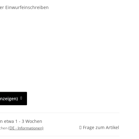
er Einwurfeinschreiben
anzeigen)
in etwa 1 - 3 Wochen
Frage zum Artikel
ochen
(DE - Informationen)