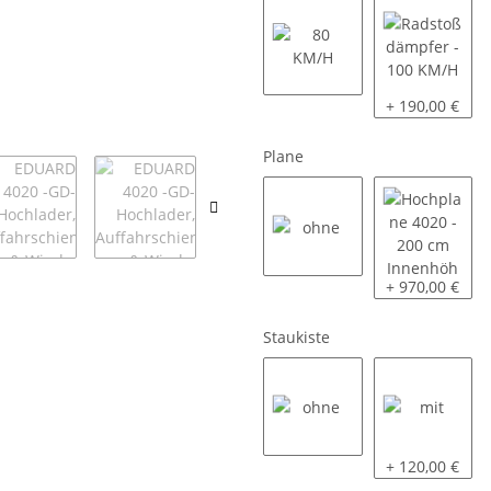
80 KM/H
Radstoßdämpf
+ 190,00 €
Plane
ohne
Hochplane 402
+ 970,00 €
Staukiste
ohne
mit
+ 120,00 €