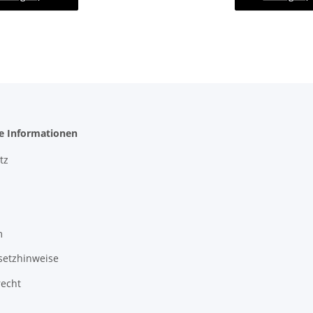
he Informationen
tz
m
setzhinweise
recht