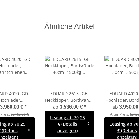
Ähnliche Artikel
ARD 4020 -GD-
EDUARD 2615 -GE-
EDUARD 4020 
Hochlader,
Heckkipper, Bordwände
Hochlader, Bor
fahrschienen,
40cm -1500kg- E-
30cm -3500kg-
ab
ab
3.960,00 €
*
3.536,00 €
*
3.950,00
dwände 30cm
Pumpe - Lfh: 63cm
63cm -195/5
 Preis:
5.742,00 €
Alter Preis:
5.728
Leasing ab 70,25
0kg- Lfh: 56cm
-195/50R13
ing ab 70,25
€ (Details
Leasing ab 70
-195/55R10
 (Details
anzeigen)
€ (Details
nzeigen)
anzeigen)