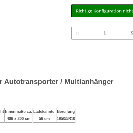
Richtige Konfiguration nich
S
r Autotransporter / Multianhänger
ht
Innenmaße ca.
Ladekannte
Bereifung
406 x 200 cm
56 cm
195/55R10