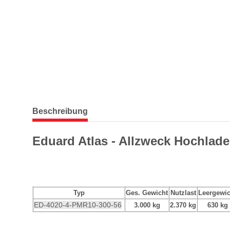
weitere Registerkarten anzeigen
Beschreibung
Eduard Atlas - Allzweck Hochlade
Typ
Ges. Gewicht
Nutzlast
Leergewic
ED-4020-4-PMR10-300-56
3.000 kg
2.370 kg
630 kg