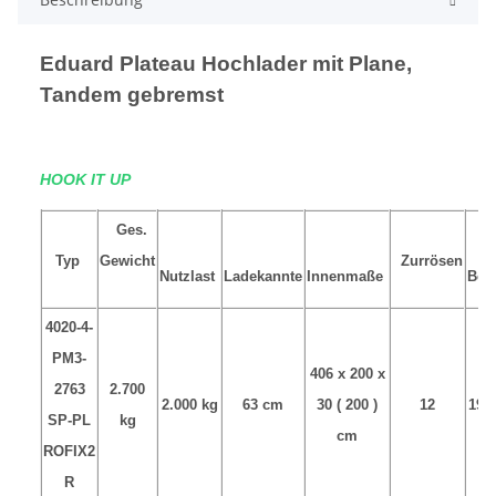
Eduard Plateau Hochlader mit Plane,
Tandem gebremst
HOOK IT UP
Ges.
Typ
Gewicht
Zurrösen
Nutzlast
Ladekannte
Innenmaße
Ber
4020-4-
PM3-
406 x 200 x
2763
2.700
2.000 kg
63 cm
30 ( 200 )
12
195
SP-PL
kg
cm
ROFIX2
R