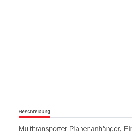
weitere Registerkarten anzeigen
Beschreibung
Multitransporter Planenanhänger, E