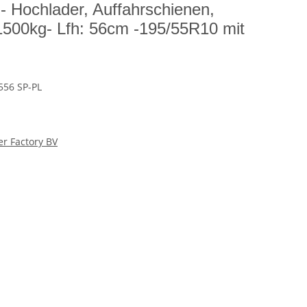
Hochlader, Auffahrschienen,
500kg- Lfh: 56cm -195/55R10 mit
556 SP-PL
er Factory BV
er - 100 KM/H