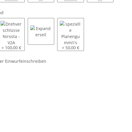
------
ähnl. RAL 7037 ----------
anthrazit - ähnl. RAL 7016 ----------
schwarz - ähnl. RAL 9005 ----------
lichtblau - ähnl. RAL 5012 -------
blau - ähnl. RAL 
g
and
off
se Stahl, verzinkt
Drehverschlüsse Nirosta - V2A
Expanderseil
spezielle Planengummi's
+ 100,00 €
+ 50,00 €
er Einwurfeinschreiben