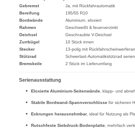
Gebremst
Ja, mit Rückfahrautomatik
Bereifung
195/55 R10
Bordwände
Aluminium, eloxiert
Rahmen
Geschweißt & feuerverzinkt
Deichsel
Geschraubte V-Deichsel
Zurrbügel
10 Stück innen
Stecker
13-polig mit Rückfahrscheinwerfera
Stützrad
Schwerlast-Automatikstützrad serie
Bremskeile
2 Stück im Lieferumfang
Serienausstattung
Eloxierte Aluminium-Seitenwände
, klapp- und abn
Stabile Bordwand-Spannverschlüsse
für sicheren H
Eckrungen herausnehmbar
, ideal für Nutzung als Pl
Rutschfeste Siebdruck-Bodenplatte
, mehrfach verl