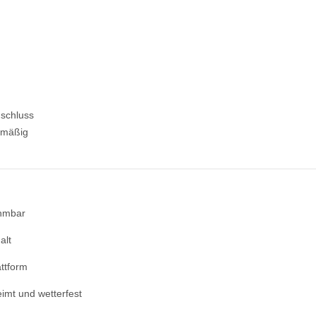
nschluss
nmäßig
ehmbar
alt
attform
eimt und wetterfest