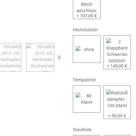
Kastenaufsatz mit Blech gesc
+ 707,00 €
Heckstützen
ohne
2 Klappbare S
+ 140,00 €
Tempolimit
80 KM/H
Radstoßdämpf
+ 95,00 €
Staukiste