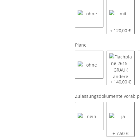
ohne
mit
+ 120,00 €
Plane
ohne
Flachplane 261
+ 140,00 €
Zulassungsdokumente vorab p
nein
ja
+ 7,50 €