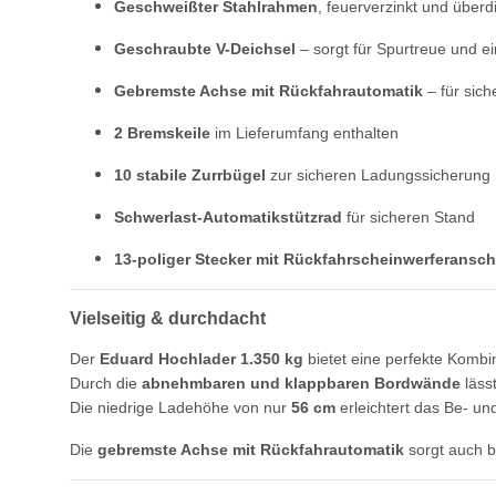
Geschweißter Stahlrahmen
, feuerverzinkt und überd
Geschraubte V-Deichsel
– sorgt für Spurtreue und e
Gebremste Achse mit Rückfahrautomatik
– für sic
2 Bremskeile
im Lieferumfang enthalten
10 stabile Zurrbügel
zur sicheren Ladungssicherung
Schwerlast-Automatikstützrad
für sicheren Stand
13-poliger Stecker mit Rückfahrscheinwerferansc
Vielseitig & durchdacht
Der
Eduard Hochlader 1.350 kg
bietet eine perfekte Kombina
Durch die
abnehmbaren und klappbaren Bordwände
lässt
Die niedrige Ladehöhe von nur
56 cm
erleichtert das Be- un
Die
gebremste Achse mit Rückfahrautomatik
sorgt auch be