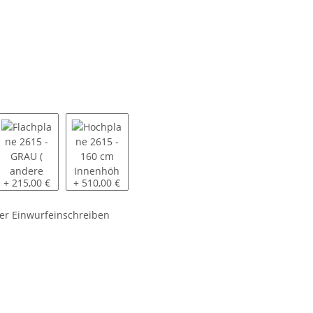
5 - GRAU ( andere Farben auf Anfrage ) - montiert
Flachplane 2615 - GRAU ( andere Farben auf Anfrage ) - inkl. 3 Pl
Hochplane 2615 - 160 cm Innenhöhe SP-Line - GRAU 
+ 215,00 €
+ 510,00 €
er Einwurfeinschreiben