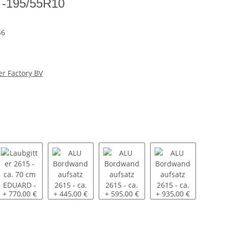
 -195/55R10
56
er Factory BV
5 - ca. 60 cm SP-Line - montiert
Laubgitter 2615 - ca. 70 cm EDUARD - montiert
ALU Bordwandaufsatz 2615 - ca. 30 cm - oben pend
ALU Bordwandaufsatz 2615 - ca. 40 
ALU Bordwandaufsatz 
+ 770,00 €
+ 445,00 €
+ 595,00 €
+ 935,00 €