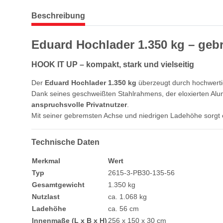
weitere Registerkarten anzeigen
Beschreibung
Eduard Hochlader 1.350 kg – geb
HOOK IT UP – kompakt, stark und vielseitig
Der
Eduard Hochlader 1.350 kg
überzeugt durch hochwertig
Dank seines geschweißten Stahlrahmens, der eloxierten Alu
anspruchsvolle Privatnutzer
.
Mit seiner gebremsten Achse und niedrigen Ladehöhe sorgt er
Technische Daten
Merkmal
Wert
Typ
2615-3-PB30-135-56
Gesamtgewicht
1.350 kg
Nutzlast
ca. 1.068 kg
Ladehöhe
ca. 56 cm
Innenmaße (L x B x H)
256 x 150 x 30 cm