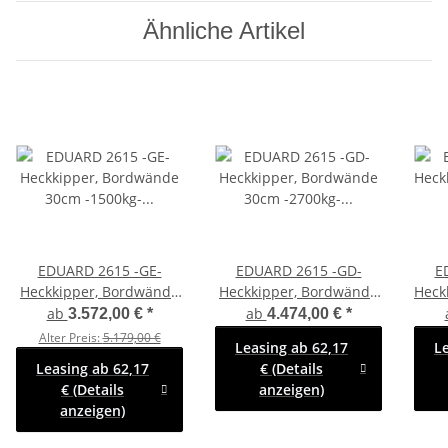
Ähnliche Artikel
EDUARD 2615 -GE-
EDUARD 2615 -GD-
E
Heckkipper, Bordwände
Heckkipper, Bordwände
Heck
30cm -1500kg- H-Pumpe
30cm -2700kg- H-Pumpe
B
ab
ab
3.572,00 €
*
4.474,00 €
*
- Lfh: 63cm -195/50R13
- Lfh: 72cm -185/70R13
-2
Alter Preis:
5.179,00 €
Leasing ab 62,17
L
mit Stahl -
mit Stahl -
-1
Leasing ab 62,17
€ (Details
Kastenaufsatz (NB)
Kastenaufsatz -
A
€ (Details
anzeigen)
Flachplane
pen
anzeigen)