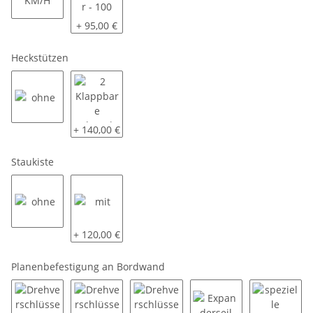
80 KM/H
Radstoßdämpfer - 100 KM/H
+ 95,00 €
Heckstützen
ohne
2 Klappbare Schwerlaststützen
+ 140,00 €
Staukiste
ohne
mit
+ 120,00 €
Planenbefestigung an Bordwand