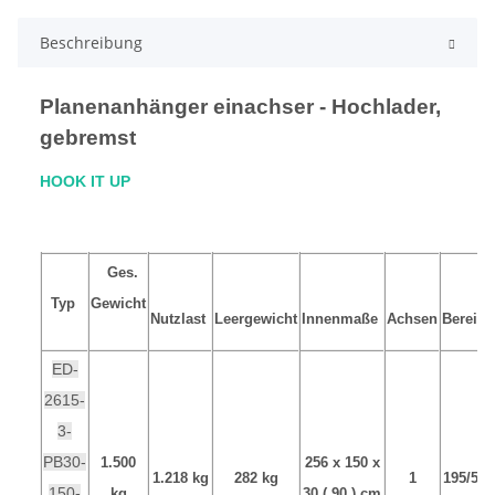
Beschreibung
Planenanhänger einachser - Hochlader,
gebremst
HOOK IT UP
Ges.
Typ
Gewicht
Nutzlast
Leergewicht
Innenmaße
Achsen
Bereif
ED-
2615-
3-
PB30-
1.500
256 x 150 x
1.218 kg
282 kg
1
195/55
150-
kg
30 ( 90 ) cm