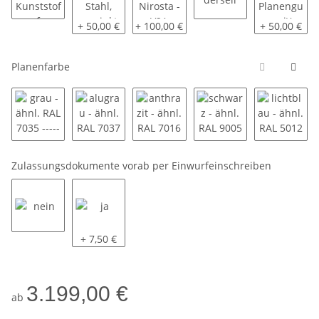
Drehverschlüsse Kunststoff
Drehverschlüsse Stahl, verzinkt
Drehverschlüsse Nirosta - V2A
Expanderseil
spezielle P
+ 50,00 €
+ 100,00 €
+ 50,00 €
Planenfarbe
grau - ähnl. RAL 7035 ----------
alugrau - ähnl. RAL 7037 ----------
anthrazit - ähnl. RAL 7016 ---------
schwarz - ähnl. RAL 90
lichtbla
Zulassungsdokumente vorab per Einwurfeinschreiben
nein
ja
+ 7,50 €
3.199,00 €
ab