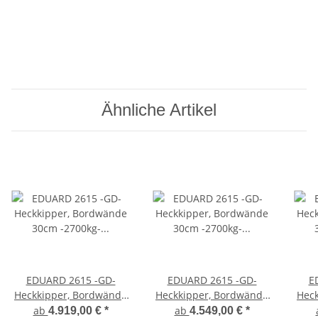
Ähnliche Artikel
EDUARD 2615 -GD-
EDUARD 2615 -GD-
E
Heckkipper, Bordwände
Heckkipper, Bordwände
Hec
30cm -2700kg- E & H-
30cm -2700kg- E-Pumpe
30cm
ab
ab
4.919,00 €
*
4.549,00 €
*