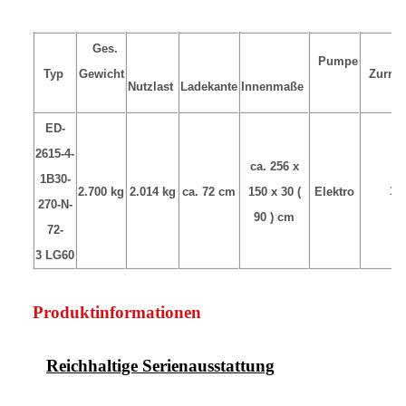
Ges.
Pumpe
Typ
Gewicht
Zurrpu
Nutzlast
Ladekante
Innenmaße
ED-
2615-4-
ca. 256 x
1B30-
10
2.700 kg
2.014 kg
ca. 72 cm
150 x 30 (
Elektro
270-N-
90 ) cm
72-
3 LG60
Produktinformationen
Reichhaltige Serienausstattung