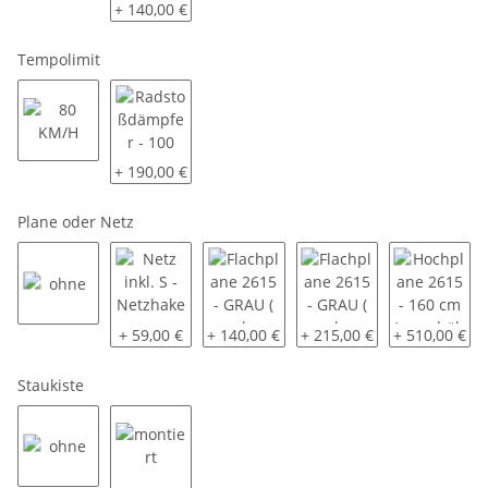
ohne
2 Klappbare Schwerlaststützen
+ 140,00 €
Tempolimit
80 KM/H
Radstoßdämpfer - 100 KM/H
+ 190,00 €
Plane oder Netz
ohne
Netz inkl. S - Netzhaken zum Einhaken in die Bor
Flachplane 2615 - GRAU ( andere Farbe
Flachplane 2615 - GRAU ( 
Hochplane 26
+ 59,00 €
+ 140,00 €
+ 215,00 €
+ 510,00 €
Staukiste