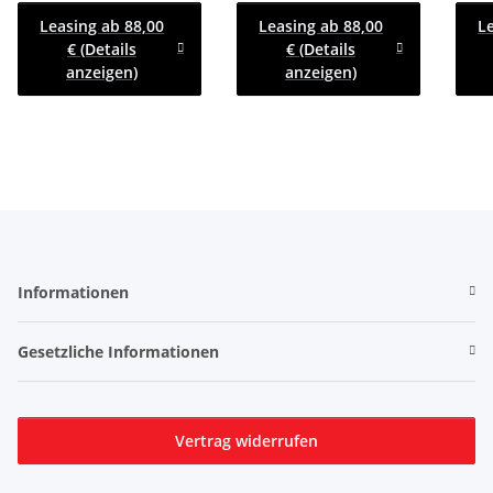
Pumpe - Lfh: 63cm
- Lfh: 63cm -195/50R13
- L
Leasing ab 88,00
Leasing ab 88,00
L
-195/50R13 mit Stahl -
mit Hochplane SP-Line
€ (Details
€ (Details
Kastenaufsatz
anzeigen)
anzeigen)
Informationen
Gesetzliche Informationen
Vertrag widerrufen