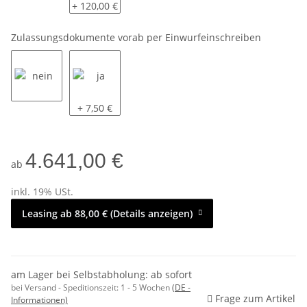
ohne
montiert
+ 120,00 €
Zulassungsdokumente vorab per Einwurfeinschreiben
nein
ja
+ 7,50 €
4.641,00 €
ab
inkl. 19% USt.
Leasing ab 88,00 € (Details anzeigen)
am Lager bei Selbstabholung: ab sofort
bei Versand - Speditionszeit:
1 - 5 Wochen
(DE -
Frage zum Artikel
Informationen)