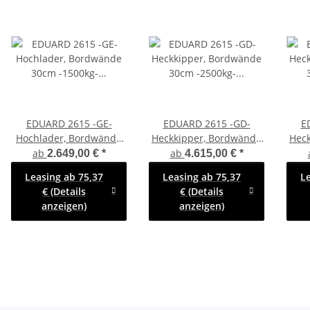
EDUARD 2615 -GE-
EDUARD 2615 -GD-
E
Hochlader, Bordwände
Heckkipper, Bordwände
Hec
30cm -1500kg- Lfh: 63cm
30cm -2500kg- E-Pumpe
30cm
ab
ab
2.649,00 €
*
4.615,00 €
*
-195/50R13 mit
- Lfh: 72cm -165R13 mit
- L
Leasing ab 75,37
Leasing ab 75,37
L
Hochplane SP-Line - 100
2615 -
mit
€ (Details
€ (Details
KM/H
AufsatzBordwände
anzeigen)
anzeigen)
pendelbar - 30cm hoch -
Flachplane