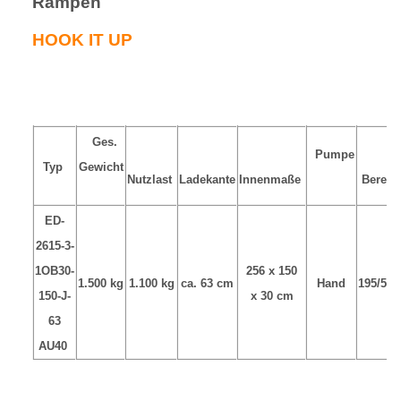
Rampen
HOOK IT UP
Ges.
Pumpe
Typ
Gewicht
Nutzlast
Ladekante
Innenmaße
Bereif
ED-
2615-3-
1OB30-
256 x 150
1.500 kg
1.100 kg
ca. 63 cm
Hand
195/50
150-J-
x 30 cm
63
AU40