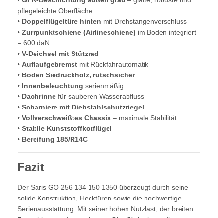
pflegeleichte Oberfläche
•
Doppelflügeltüre hinten
mit Drehstangenverschluss
•
Zurrpunktschiene (Airlineschiene)
im Boden integriert
– 600 daN
•
V-Deichsel mit Stützrad
•
Auflaufgebremst
mit Rückfahrautomatik
•
Boden Siedruckholz, rutschsicher
•
Innenbeleuchtung
serienmäßig
•
Dachrinne
für sauberen Wasserabfluss
•
Scharniere mit Diebstahlschutzriegel
•
Vollverschweißtes Chassis
– maximale Stabilität
•
Stabile Kunststoffkotflügel
•
Bereifung 185/R14C
Fazit
Der Saris GO 256 134 150 1350 überzeugt durch seine
solide Konstruktion, Hecktüren sowie die hochwertige
Serienausstattung. Mit seiner hohen Nutzlast, der breiten