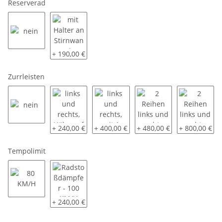
Reserverad
nein
mit Halter an Stirnwand
+ 190,00 €
Zurrleisten
nein
links und rechts, Höhe auf 85 cm
links und rechts, mit 1 Sperrbalken
2 Reihen links und recht
2 Reihen link
+ 240,00 €
+ 400,00 €
+ 480,00 €
+ 800,00 €
Tempolimit
80 KM/H
Radstoßdämpfer - 100 KM/H
+ 240,00 €