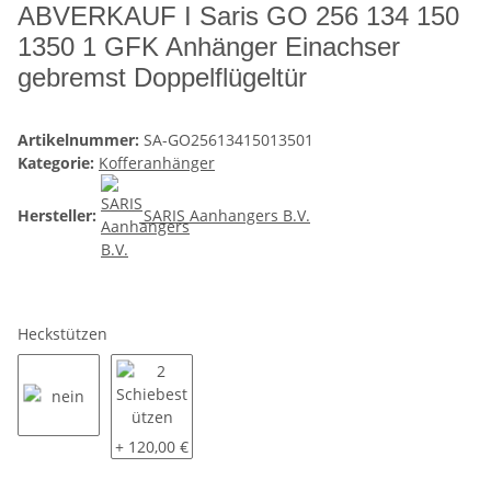
ABVERKAUF I Saris GO 256 134 150
1350 1 GFK Anhänger Einachser
gebremst Doppelflügeltür
Artikelnummer:
SA-GO25613415013501
Kategorie:
Kofferanhänger
Hersteller:
SARIS Aanhangers B.V.
Heckstützen
nein
2 Schiebestützen (48)
+ 120,00 €