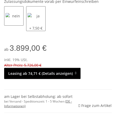
Zulassungsdokumente vorab per Einwurfeinschreiben
nein
ja
+ 7,50 €
3.899,00 €
ab
inkl. 19% USt.
Alter Preis: 5.726,00 €
Leasing ab 74,71 € (Details anzeigen)
am Lager bei Selbstabholung: ab sofort
bei Versand - Speditionszeit:
1 - 5 Wochen
(DE -
Frage zum Artikel
Informationen)