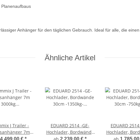
s Planenaufbaus
lässiger Anhänger für den täglichen Gebrauch. Ideal für alle, die eine
Ähnliche Artikel
mix J Trailer -
EDUARD 2514 -GE-
EDUARD 2514 
tsanhänger 7m
Hochlader, Bordwände
Hochlader, Bor
0kg (2x1500kg
30cm -1350kg- Lfh:
30cm -750kg- Lf
ab
ab
4.499,00 €
*
2.239,00 €
*
1.785,00