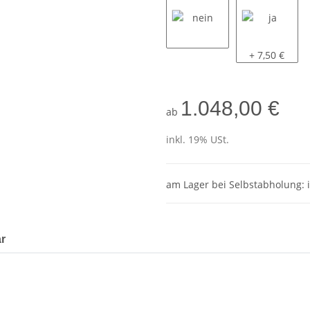
nein
ja
+ 7,50 €
1.048,00 €
ab
inkl. 19% USt.
am Lager bei Selbstabholung: 
r