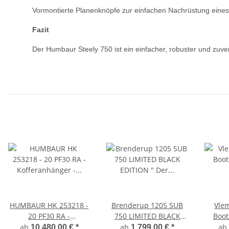
Vormontierte Planenknöpfe zur einfachen Nachrüstung eine
Fazit
Der Humbaur Steely 750 ist ein einfacher, robuster und zuver
HUMBAUR HK 253218 -
Brenderup 1205 SUB
Vlem
20 PF30 RA -
750 LIMITED BLACK
Boo
Kofferanhänger - 318 x
EDITION " Der neue
300
ab
ab
ab
10.480,00 €
*
1.799,00 €
*