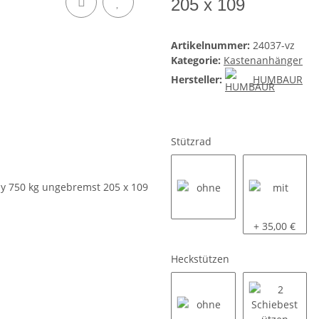
205 x 109
Artikelnummer:
24037-vz
Kategorie:
Kastenanhänger
Hersteller:
HUMBAUR
Stützrad
ohne
mit
+ 35,00 €
Heckstützen