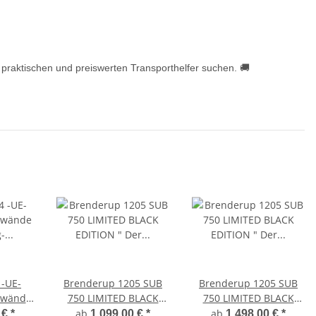
n praktischen und preiswerten Transporthelfer suchen. 🚚
-UE-
Brenderup 1205 SUB
Brenderup 1205 SUB
dwände
750 LIMITED BLACK
750 LIMITED BLACK
h: 56cm
EDITION " Der neue
EDITION " Der neue
ab
ab
 €
*
1.099,00 €
*
1.498,00 €
*