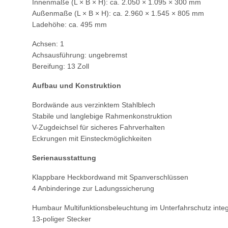
Innenmaße (L × B × H): ca. 2.050 × 1.095 × 300 mm
Außenmaße (L × B × H): ca. 2.960 × 1.545 × 805 mm
Ladehöhe: ca. 495 mm
Achsen: 1
Achsausführung: ungebremst
Bereifung: 13 Zoll
Aufbau und Konstruktion
Bordwände aus verzinktem Stahlblech
Stabile und langlebige Rahmenkonstruktion
V-Zugdeichsel für sicheres Fahrverhalten
Eckrungen mit Einsteckmöglichkeiten
Serienausstattung
Klappbare Heckbordwand mit Spanverschlüssen
4 Anbinderinge zur Ladungssicherung
Humbaur Multifunktionsbeleuchtung im Unterfahrschutz integ
13-poliger Stecker