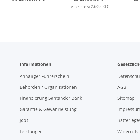
173 x 188 cm - 2500 KG
Kippi " - ALU Felgen -
Alter Preis:
2.609,00 €
mit Überfahrwand und
LED Beleuchtung -
Verkaufsklappe in FR
SCHWARZ mit
rechts
Polydeckel
Informationen
Gesetzlic
Anhänger Führerschein
Datenschu
Behörden / Organisationen
AGB
Finanzierung Santander Bank
Sitemap
Garantie & Gewährleistung
Impressu
Jobs
Batteriege
Leistungen
Widerrufs