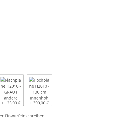
tzen
ntiert
010 - GRAU ( andere Farben auf Anfrage ) - beigelegt
Flachplane H2010 - GRAU ( andere Farben auf Anfrage ) - beigelegt
Hochplane H2010 - 130 cm Innenhöhe SP-Line - GRA
+ 125,00 €
+ 390,00 €
er Einwurfeinschreiben