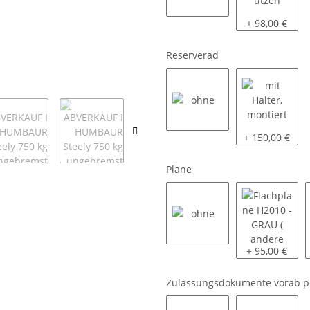
ohne
2 Schiebestü
+ 98,00 €
Reserverad
ohne
mit Halter, mo
+ 150,00 €
Plane
ohne
Flachplane H2
+ 95,00 €
Zulassungsdokumente vorab p