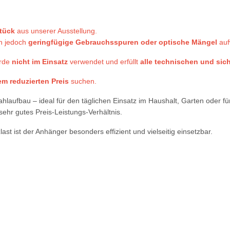
tück
aus unserer Ausstellung.
n jedoch
geringfügige Gebrauchsspuren oder optische Mängel
auf
rde
nicht im Einsatz
verwendet und erfüllt
alle technischen und sic
em reduzierten Preis
suchen.
laufbau – ideal für den täglichen Einsatz im Haushalt, Garten oder f
ehr gutes Preis-Leistungs-Verhältnis.
st ist der Anhänger besonders effizient und vielseitig einsetzbar.