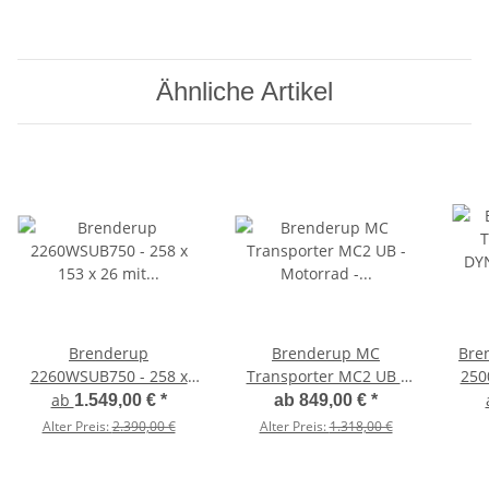
Ähnliche Artikel
Brenderup
Brenderup MC
Brender
2260WSUB750 - 258 x
Transporter MC2 UB -
250
153 x 26 mit
Motorrad - Anhänger -
ab
1.549,00 €
*
ab
849,00 €
*
Ankippfunktion,
750 kg - 2
Alter Preis:
2.390,00 €
Alter Preis:
1.318,00 €
befahrbare Heckklappe -
Standschienen
750 KG