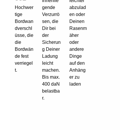
Innenlie
leichter
Hochwer
gende
abzulad
tige
Verzurrö
en oder
Bordwan
sen, die
Deinen
dverschl
Dir bei
Rasenm
üsse, die
der
äher
die
Sicherun
oder
Bordwän
g Deiner
andere
de fest
Ladung
Dinge
verriegel
leicht
auf den
t.
machen.
Anhäng
Bis max.
er zu
400 daN
laden
belastba
r.