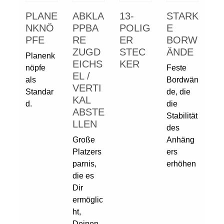
PLANE
ABKLA
13-
STARK
NKNÖ
PPBA
POLIG
E
PFE
RE
ER
BORW
ZUGD
STEC
ÄNDE
Planenk
EICHS
KER
nöpfe
Feste
EL /
als
Bordwän
VERTI
Standar
de, die
KAL
d.
die
ABSTE
Stabilität
LLEN
des
Große
Anhäng
Platzers
ers
parnis,
erhöhen
die es
Dir
ermöglic
ht,
Deinen