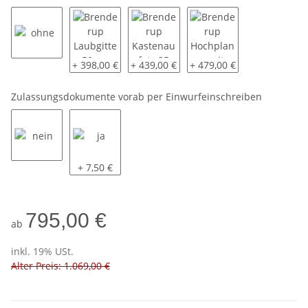
ohne
Brenderup Laubgitter 50 cm - lose beigelegt
Brenderup Kastenaufatz 35 cm - lose 
Brenderup Hochplane mit G
+ 398,00 €
+ 439,00 €
+ 479,00 €
Zulassungsdokumente vorab per Einwurfeinschreiben
nein
ja
+ 7,50 €
795,00 €
ab
inkl. 19% USt.
Alter Preis: 1.069,00 €