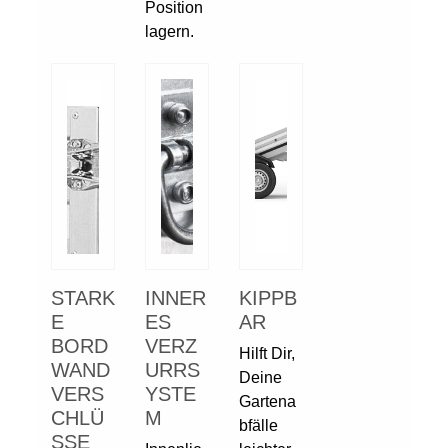
Position
lagern.
STARK
INNER
KIPPB
E
ES
AR
BORD
VERZ
Hilft Dir,
WAND
URRS
Deine
VERS
YSTE
Gartena
CHLÜ
M
bfälle
SSE