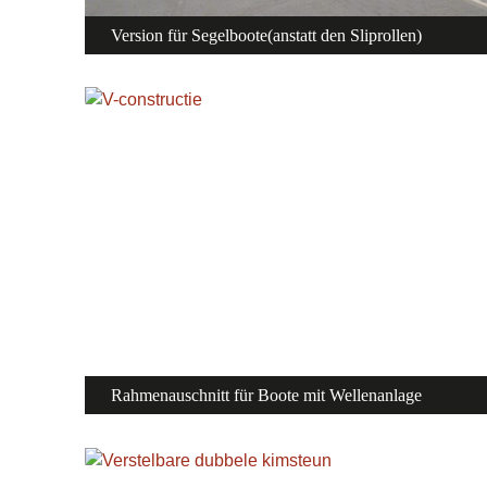
Version für Segelboote(anstatt den Sliprollen)
Rahmenauschnitt für Boote mit Wellenanlage