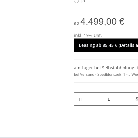
ja
4.499,00 €
ab
inkl. 19% USt.
Leasing ab 85,45 € (Details 
am Lager bei Selbstabholung: 
bei Versand - Speditionszeit:
1 - 5 W
S