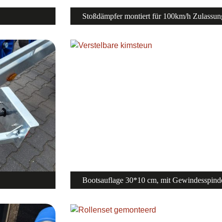
Stoßdämpfer montiert für 100km/h Zulassun
Bootsauflage 30*10 cm, mit Gewindesspind