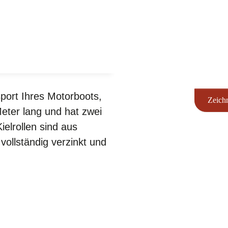
port Ihres Motorboots,
Zeich
eter lang und hat zwei
elrollen sind aus
ollständig verzinkt und