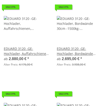
SALE 31%
SALE 31%
EDUARD 3120 -GE-
EDUARD 3120 -GE-
Hochlader, Auffahrschienen,
Hochlader, Bordwände
Bordwände 10cm -1350kg-
30cm -1500kg- Lfh: 63cm
ab
ab
2.880,00 €
*
2.695,00 €
*
Lfh: 63cm -195/50R13
-195/50R13
Alter Preis:
4.176,00 €
Alter Preis:
3.908,00 €
SALE 31%
SALE 31%