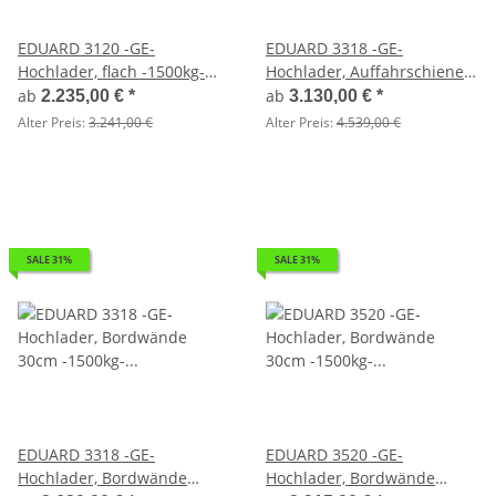
EDUARD 3120 -GE-
EDUARD 3318 -GE-
Hochlader, flach -1500kg-
Hochlader, Auffahrschienen,
Lfh: 56cm -195/55R10 -
Bordwände 30cm -1500kg-
ab
ab
2.235,00 €
*
3.130,00 €
*
optimal für Sauna oder
Lfh: 56cm -195/55R10
Alter Preis:
3.241,00 €
Alter Preis:
4.539,00 €
Badefaß
SALE 31%
SALE 31%
EDUARD 3318 -GE-
EDUARD 3520 -GE-
Hochlader, Bordwände
Hochlader, Bordwände