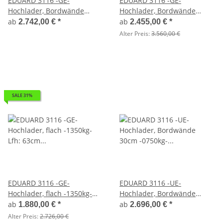
EDUARD 3116 -GE-
EDUARD 3116 -GE-
Hochlader, Bordwände
Hochlader, Bordwände
30cm -1500kg- Lfh: 63cm
30cm -1800kg- Lfh: 63cm
ab
ab
2.742,00 €
*
2.455,00 €
*
-195/50R13 mit 3116 -
-195/50R13
Alter Preis:
3.560,00 €
AufsatzBordwände
pendelbar - 30cm hoch
SALE 31%
EDUARD 3116 -GE-
EDUARD 3116 -UE-
Hochlader, flach -1350kg-
Hochlader, Bordwände
Lfh: 63cm -195/50R13
30cm -0750kg- Lfh: 63cm
ab
ab
1.880,00 €
*
2.696,00 €
*
-195/50R13 mit 3116 -
Alter Preis:
2.726,00 €