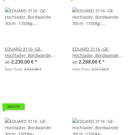
EDUARD 3116 -GE-
EDUARD 3116 -GE-
Hochlader, Bordwände
Hochlader, Bordwände
30cm -1350kg- Lfh: 56cm
30cm -1350kg- Lfh: 63cm
ab
ab
2.230,00 €
*
2.288,00 €
*
-195/55R10
-195/50R13
Alter Preis:
3.233,00 €
Alter Preis:
3.317,00 €
SALE 31%