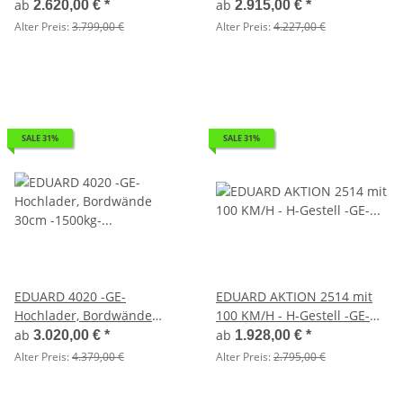
30cm -1500kg- Lfh: 56cm
30cm -1500kg- Lfh: 63cm
ab
ab
2.620,00 €
*
2.915,00 €
*
-195/55R10
-195/50R13
Alter Preis:
3.799,00 €
Alter Preis:
4.227,00 €
SALE 31%
SALE 31%
EDUARD 4020 -GE-
EDUARD AKTION 2514 mit
Hochlader, Bordwände
100 KM/H - H-Gestell -GE-
30cm -1500kg- Lfh: 56cm
Hochlader, Bordwände
ab
ab
3.020,00 €
*
1.928,00 €
*
-195/55R10
30cm -1350kg- Lfh: 56cm
Alter Preis:
4.379,00 €
Alter Preis:
2.795,00 €
-195/55R10 -
Standartstützrad mit