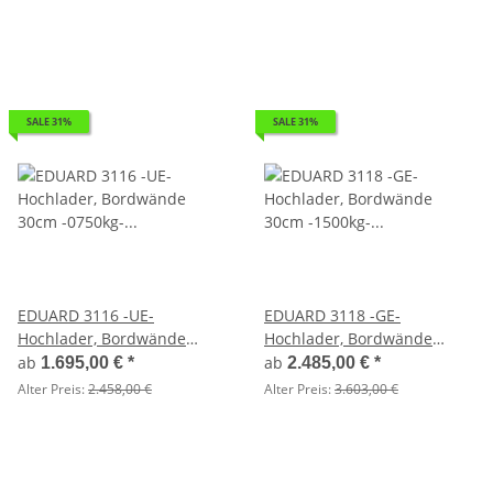
Aufsatzbordwände
pendelbar - 70cm hoch
SALE 31%
SALE 31%
EDUARD 3116 -UE-
EDUARD 3118 -GE-
Hochlader, Bordwände
Hochlader, Bordwände
30cm -0750kg- Lfh: 72cm
30cm -1500kg- Lfh: 56cm
ab
ab
1.695,00 €
*
2.485,00 €
*
-155R13
-195/55R10
Alter Preis:
2.458,00 €
Alter Preis:
3.603,00 €