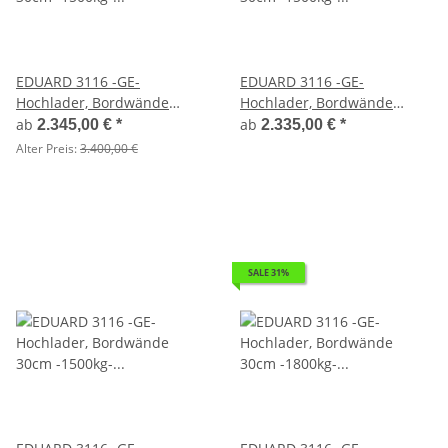
EDUARD 3116 -GE-
EDUARD 3116 -GE-
Hochlader, Bordwände
Hochlader, Bordwände
30cm -1500kg- Lfh: 56cm
30cm -1500kg- Lfh: 63cm
ab
ab
2.345,00 €
*
2.335,00 €
*
-195/55R10
-195/50R13
Alter Preis:
3.400,00 €
SALE 31%