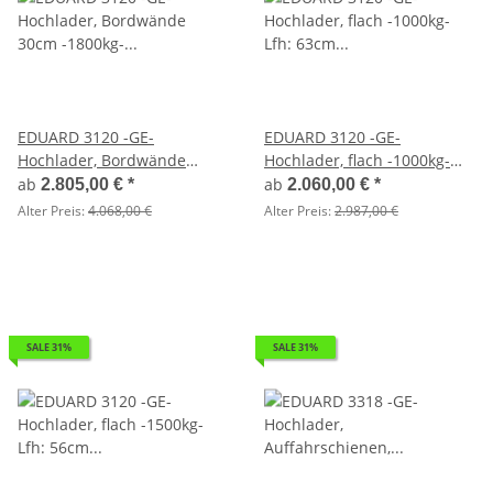
EDUARD 3120 -GE-
EDUARD 3120 -GE-
Hochlader, Bordwände
Hochlader, flach -1000kg-
30cm -1800kg- Lfh: 63cm
Lfh: 63cm -195/50R13 -
ab
ab
2.805,00 €
*
2.060,00 €
*
-195/50R13
optimal für Sauna oder
Alter Preis:
4.068,00 €
Alter Preis:
2.987,00 €
Badefaß
SALE 31%
SALE 31%