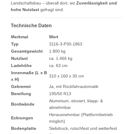
Landschaftsbau – überall dort, wo
Zuverlässigkeit und
hohe Nutzlast
gefragt sind.
Technische Daten
Merkmal
Wert
Typ
3116-3-P30-1863
Gesamtgewicht
1.800 kg
Nutzlast
ca. 1.466 kg
Ladehöhe
ca. 63 cm
Innenmaße (L x B
310 x 160 x 30 cm
x H)
Gebremst
Ja, mit Rückfahrautomatik
Bereifung
195/50 R13
Aluminium, eloxiert, klapp- &
Bordwände
abnehmbar
Herausnehmbar (Plattformbetrieb
Eckrungen
möglich)
Bodenplatte
Siebdruck, rutschfest und wetterfest