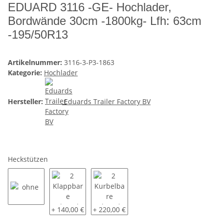
EDUARD 3116 -GE- Hochlader,
Bordwände 30cm -1800kg- Lfh: 63cm
-195/50R13
Artikelnummer:
3116-3-P3-1863
Kategorie:
Hochlader
Hersteller:
Eduards Trailer Factory BV
Heckstützen
ohne
2 Klappbare Schwerlaststützen
2 Kurbelbare Schwerlaststützen
+ 140,00 €
+ 220,00 €