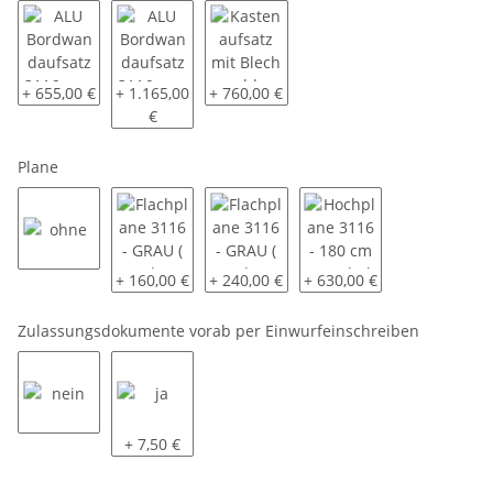
ALU Bordwandaufsatz 3116 - ca. 40 cm - oben pendelnd - monti
ALU Bordwandaufsatz 3116 - ca. 70 cm - oben pend
Kastenaufsatz mit Blech geschlossen 3
+ 655,00 €
+ 1.165,00
+ 760,00 €
€
Plane
ohne
Flachplane 3116 - GRAU ( andere Farben auf Anfrage
Flachplane 3116 - GRAU ( andere Farben
Hochplane 3116 - 180 cm 
+ 160,00 €
+ 240,00 €
+ 630,00 €
Zulassungsdokumente vorab per Einwurfeinschreiben
nein
ja
+ 7,50 €