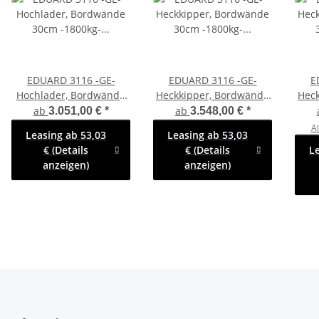
EDUARD 3116 -GE-
EDUARD 3116 -GE-
E
Hochlader, Bordwände
Heckkipper, Bordwände
Hec
30cm -1800kg- Lfh: 63cm
30cm -1800kg- H-Pumpe
30cm
ab
ab
3.051,00 €
*
3.548,00 €
*
-195/50R13 mit
- Lfh: 66cm -195/50R13
- L
Al
Leasing ab 53,03
Leasing ab 53,03
Hochplane SP-Line
mi
€ (Details
€ (Details
L
anzeigen)
anzeigen)