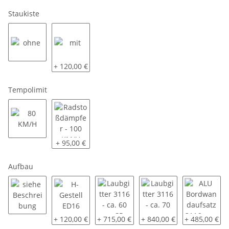
Staukiste
ohne
mit
+ 120,00 €
Tempolimit
80 KM/H
Radstoßdämpfer - 100 KM/H
+ 95,00 €
Aufbau
siehe Beschreibung
H-Gestell ED16
Laubgitter 3116 - ca. 60 cm SP-Line - 
Laubgitter 3116 - ca. 70 
ALU Bordwand
+ 120,00 €
+ 715,00 €
+ 840,00 €
+ 485,00 €