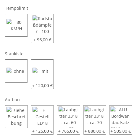
Tempolimit
80 KM/H
Radstoßdämpfer - 100 KM/H
+ 95,00 €
Staukiste
ohne
mit
+ 120,00 €
Aufbau
siehe Beschreibung
H-Gestell ED18
Laubgitter 3318 - ca. 60 cm SP-Line - 
Laubgitter 3318 - ca. 70 
ALU Bordwand
+ 125,00 €
+ 765,00 €
+ 880,00 €
+ 505,00 €