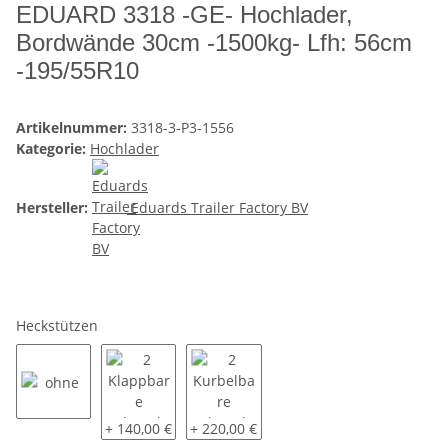
EDUARD 3318 -GE- Hochlader,
Bordwände 30cm -1500kg- Lfh: 56cm
-195/55R10
Artikelnummer:
3318-3-P3-1556
Kategorie:
Hochlader
Hersteller:
Eduards Trailer Factory BV
Heckstützen
ohne
2 Klappbare Schwerlaststützen
2 Kurbelbare Schwerlaststützen
+ 140,00 €
+ 220,00 €