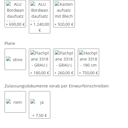
ALU Bordwandaufsatz 3318 - ca. 40 cm - oben pendelnd - monti
ALU Bordwandaufsatz 3318 - ca. 70 cm - oben pend
Kastenaufsatz mit Blech geschlossen 3
+ 690,00 €
+ 1.240,00
+ 920,00 €
€
Plane
ohne
Flachplane 3318 - GRAU ( andere Farben auf Anfrage
Flachplane 3318 - GRAU ( andere Farben
Hochplane 3318 - 180 cm 
+ 180,00 €
+ 260,00 €
+ 750,00 €
Zulassungsdokumente vorab per Einwurfeinschreiben
nein
ja
+ 7,50 €