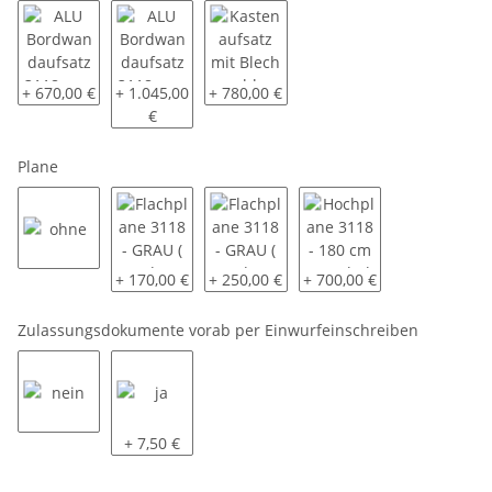
ALU Bordwandaufsatz 3118 - ca. 40 cm - oben pendelnd - monti
ALU Bordwandaufsatz 3118 - ca. 70 cm - oben pend
Kastenaufsatz mit Blech geschlossen 3
+ 670,00 €
+ 1.045,00
+ 780,00 €
€
Plane
ohne
Flachplane 3118 - GRAU ( andere Farben auf Anfrage
Flachplane 3118 - GRAU ( andere Farben
Hochplane 3118 - 180 cm 
+ 170,00 €
+ 250,00 €
+ 700,00 €
Zulassungsdokumente vorab per Einwurfeinschreiben
nein
ja
+ 7,50 €