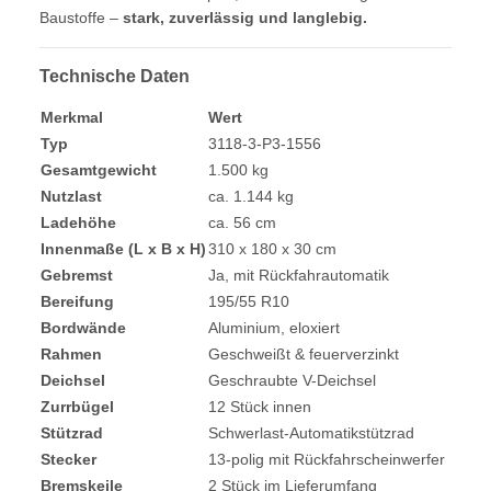
Baustoffe –
stark, zuverlässig und langlebig.
Technische Daten
Merkmal
Wert
Typ
3118-3-P3-1556
Gesamtgewicht
1.500 kg
Nutzlast
ca. 1.144 kg
Ladehöhe
ca. 56 cm
Innenmaße (L x B x H)
310 x 180 x 30 cm
Gebremst
Ja, mit Rückfahrautomatik
Bereifung
195/55 R10
Bordwände
Aluminium, eloxiert
Rahmen
Geschweißt & feuerverzinkt
Deichsel
Geschraubte V-Deichsel
Zurrbügel
12 Stück innen
Stützrad
Schwerlast-Automatikstützrad
Stecker
13-polig mit Rückfahrscheinwerfer
Bremskeile
2 Stück im Lieferumfang