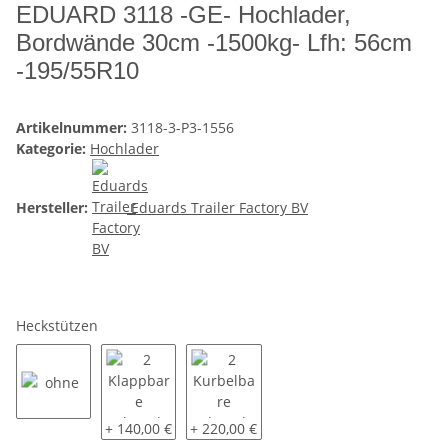
EDUARD 3118 -GE- Hochlader,
Bordwände 30cm -1500kg- Lfh: 56cm
-195/55R10
Artikelnummer:
3118-3-P3-1556
Kategorie:
Hochlader
Hersteller:
Eduards Trailer Factory BV
Heckstützen
ohne
2 Klappbare Schwerlaststützen
2 Kurbelbare Schwerlaststützen
+ 140,00 €
+ 220,00 €