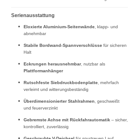
Serienausstattung
Eloxierte Aluminium-Seitenwände
, klapp- und
abnehmbar
Stabile Bordwand-Spannverschlüsse
für sicheren
Halt
Eckrungen herausnehmbar
, nutzbar als
Plattformanhänger
Rutschfeste Siebdruckbodenplatte
, mehrfach
verleimt und witterungsbeständig
Überdimensionierter Stahlrahmen
, geschweißt
und feuerverzinkt
Gebremste Achse mit Rückfahrautomatik
– sicher,
kontrolliert, zuverlässig
Geschraubte V-Deichsel
für spurtreuen Lauf