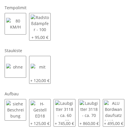
Tempolimit
80 KM/H
Radstoßdämpfer - 100 KM/H
+ 95,00 €
Staukiste
ohne
mit
+ 120,00 €
Aufbau
siehe Beschreibung
H-Gestell ED18
Laubgitter 3118 - ca. 60 cm SP-Line - 
Laubgitter 3118 - ca. 70 
ALU Bordwand
+ 125,00 €
+ 745,00 €
+ 860,00 €
+ 495,00 €