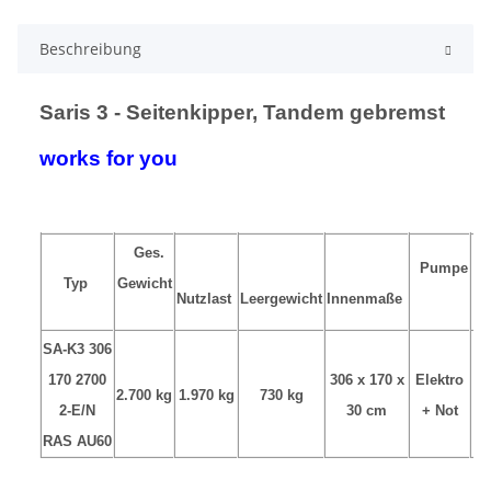
Beschreibung
Saris 3 - Seitenkipper, Tandem gebremst
works for you
Ges.
Pumpe
Typ
Gewicht
B
Nutzlast
Leergewicht
Innenmaße
SA-K3 306
170 2700
306 x 170 x
Elektro
2.700 kg
1.970 kg
730 kg
2-E/N
30 cm
+ Not
RAS AU60