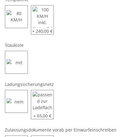
80 KM/H
100 KM/H inkl. Radstoßdämpfer
+ 240,00 €
Staukiste
mit
Ladungssicherungsnetz
nein
passend zur Ladeflächengröße
+ 65,00 €
Zulassungsdokumente vorab per Einwurfeinschreiben