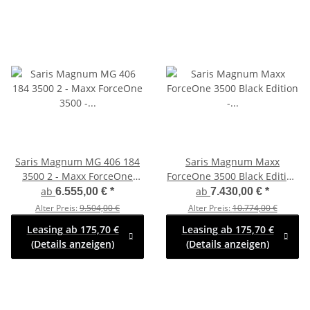
Saris Magnum MG 406 184
Saris Magnum Maxx
3500 2 - Maxx ForceOne
ForceOne 3500 Black Edition
3500 -
- Maschinentransporter -
ab
ab
6.555,00 €
*
7.430,00 €
*
Maschinentransporter -
Ladehöhe: 40 cm - Alu
Alter Preis:
9.504,00 €
Alter Preis:
10.774,00 €
Ladehöhe: 40 cm - Alu
Boden - Auffahrrampe
Leasing ab 175,70 €
Leasing ab 175,70 €
Boden - Auffahrrampe
geschlossen
(Details anzeigen)
(Details anzeigen)
geschlossen