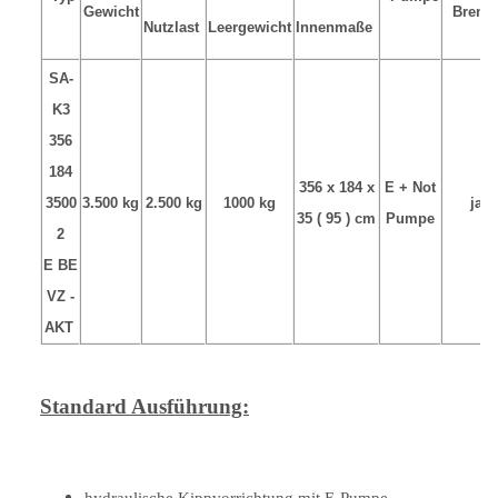
Gewicht
Brem
Nutzlast
Leergewicht
Innenmaße
SA-
K3
356
184
356 x 184 x
E + Not
3500
3.500 kg
2.500 kg
1000 kg
ja
35 ( 95 ) cm
Pumpe
2
E BE
VZ -
AKT
Standard Ausführung:
hydraulische Kippvorrichtung mit E-Pumpe