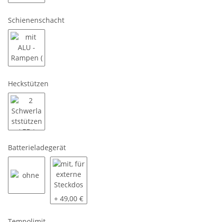
+ Nothandpumpe
Schienenschacht
mit ALU - Rampen ( MM )
Heckstützen
2 Schwerlaststützen ( ED )
Batterieladegerät
ohne
mit, für externe Steckdose am Anhänger
+ 49,00 €
Tempolimit