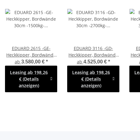
EDUARD 2615 -GE-
EDUARD 3116 -GD-
E
Heckkipper, Bordwände
Heckkipper, Bordwände
Hec
30cm -1500kg- H-Pumpe
30cm -2700kg- H-Pumpe
30cm
ab
ab
3.580,00 €
*
4.525,00 €
*
- Lfh: 63cm -195/50R13
- Lfh: 72cm -185/70R13
- Lf
Leasing ab 198,26
Leasing ab 198,26
Le
mit SI-GI Laubgitter
mit Hochplane SP-Line
€ (Details
€ (Details
A
anzeigen)
anzeigen)
pend