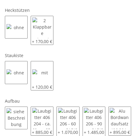
Heckstützen
ohne
2 Klappbare Schwerlaststützen
+ 170,00 €
Staukiste
ohne
mit
+ 120,00 €
Aufbau
siehe Beschreibung
Laubgitter 406 204 - ca. 60 cm SP-Line - montiert
Laubgitter 406 206 - 60 cm SARIS - mon
Laubgitter 406 206 - 90 c
Alu Bordwand
+ 885,00 €
+ 1.070,00
+ 1.485,00
+ 895,00 €