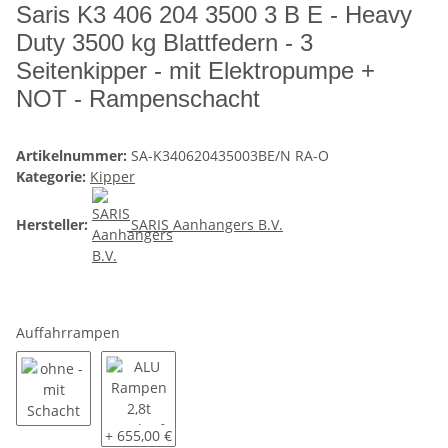
Saris K3 406 204 3500 3 B E - Heavy
Duty 3500 kg Blattfedern - 3
Seitenkipper - mit Elektropumpe +
NOT - Rampenschacht
Artikelnummer:
SA-K340620435003BE/N RA-O
Kategorie:
Kipper
Hersteller:
SARIS Aanhangers B.V.
Auffahrrampen
ohne - mit Schacht
ALU Rampen 2,8t Tragkraft ( im Schacht unter der L
+ 655,00 €