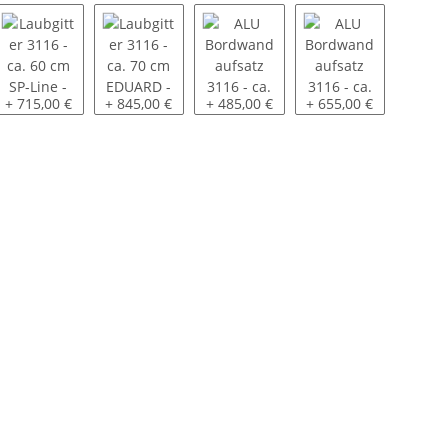
Laubgitter 3116 - ca. 60 cm SP-Line - montiert
Laubgitter 3116 - ca. 70 cm EDUARD - montiert
ALU Bordwandaufsatz 3116 - ca. 30 
ALU Bordwandaufsatz 
+ 715,00 €
+ 845,00 €
+ 485,00 €
+ 655,00 €
a. 70 cm - oben pendelnd - montiert
mit Blech geschlossen 3116 - ca. 60 cm SP-Line - montiert
er - 100 KM/H