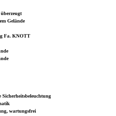
 überzeugt
enem Gelände
tung Fa. KNOTT
ände
ände
e Sicherheitsbeleuchtung
matik
ng, wartungsfrei