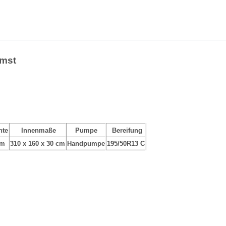
emst
nte
Innenmaße
Pumpe
Bereifung
cm
310 x 160 x 30 cm
Handpumpe
195/50R13 C