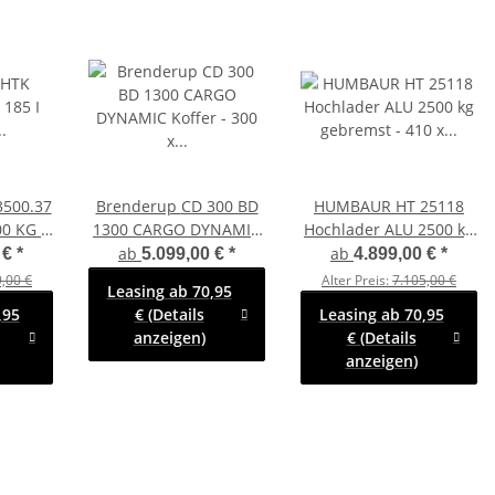
500.37
Brenderup CD 300 BD
HUMBAUR HT 25118
00 KG I
1300 CARGO DYNAMIC
Hochlader ALU 2500 kg
 mit E-
Koffer - 300 x 155 x 185
gebremst - 410 x 185
ab
ab
 €
*
5.099,00 €
*
4.899,00 €
*
mit Aufstellklappe in FR
mit Hochplane SP-Line
,00 €
Alter Preis:
7.105,00 €
Leasing ab 70,95
cht
rechts
,95
€ (Details
Leasing ab 70,95
anzeigen)
€ (Details
anzeigen)