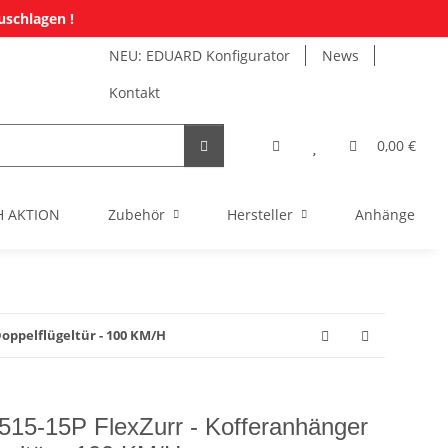
uschlagen !
NEU: EDUARD Konfigurator
News
Kontakt
0,00 €
H AKTION
Zubehör
Hersteller
Anhänger Mi
oppelflügeltür - 100 KM/H
5-15P FlexZurr - Kofferanhänger