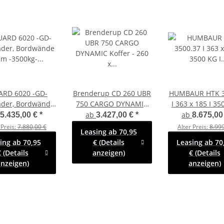
ARD 6020 -GD-
Brenderup CD 260 UBR
HUMBAUR HTK 3
ader, Bordwände
750 CARGO DYNAMIC
I 363 x 185 I 35
 -3500kg- Lfh:
Koffer - 260 x 130 x 150
Dreiseitenkipper
ab
ab
5.435,00 €
*
3.427,00 €
*
8.675,00
m -195/50R13
mit Rampe
Pumpe -
 Preis:
7.880,00 €
Alter Preis:
8.999
Leasing ab 70,95
Rampenscha
ing ab 70,95
€ (Details
Leasing ab 70
 (Details
anzeigen)
€ (Details
nzeigen)
anzeigen)