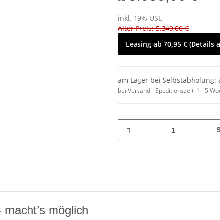
inkl. 19% USt.
Alter Preis: 5.349,00 €
Leasing ab 70,95 € (Details 
am Lager bei Selbstabholung: 
bei Versand - Speditionszeit:
1 - 5 W
S
 macht’s möglich