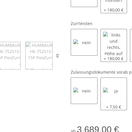
nein
mit Halter mon
+ 180,00 €
Zurrleisten
nein
links und rech
+ 180,00 €
Zulassungsdokumente vorab p
nein
ja
+ 7,50 €
3.689,00 €
ab