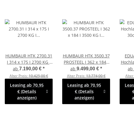
HUMBAUR HTK 2700.31
HUMBAUR HTK 3500.37
EDU
I 314 x 175 I 2700 KG I
PROSTEEL I 362 x 184 I
Hochl
Dreiseitenkipper mit E-
3500 KG I
30cm
ab
ab
ab
7.190,00 €
*
9.499,00 €
*
Pumpe -
Dreiseitenkipper mit E-
63c
Alter Preis:
10.425,00 €
Alter Preis:
13.774,00 €
Alter
Rampenschacht mit SI-
Pumpe -
Leasing ab 70,95
Leasing ab 70,95
Leas
GI Laubgitetr
Rampenschacht mit
€ (Details
€ (Details
€
Fuhrmann Stahl
anzeigen)
anzeigen)
a
Bordwand mit Original
Stahlgitteraufsatz - 600
mm