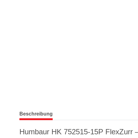
weitere Registerkarten anzeigen
Beschreibung
Humbaur HK 752515-15P FlexZurr –