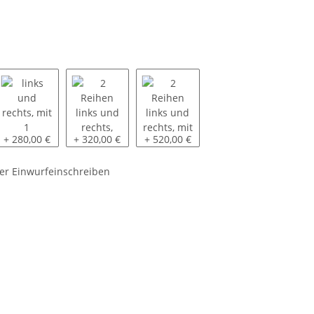
tiert
ts, Höhe auf 85 cm
links und rechts, mit 1 Sperrbalken
2 Reihen links und rechts, Höhe auf 50 und 120 cm
2 Reihen links und rechts, mit 2 Sp
+ 280,00 €
+ 320,00 €
+ 520,00 €
er Einwurfeinschreiben