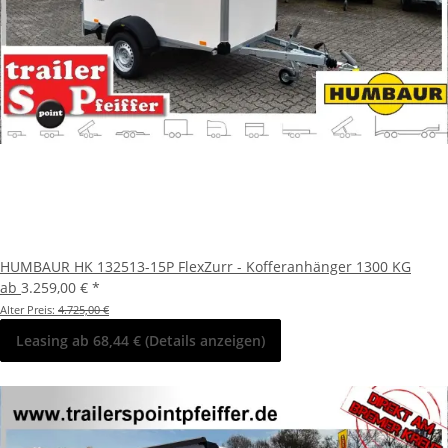
HUMBAUR HK 132513-15P FlexZurr - Kofferanhänger 1300 KG
ab
3.259,00 €
*
Alter Preis:
4.725,00 €
Leasing ab 68,44 € (Details anzeigen)