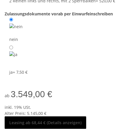
2 Reihen links und rechts, mit 2 Sperrbalken
+ 520,00 €
Zulassungsdokumente vorab per Einwurfeinschreiben
nein
ja
+ 7,50 €
3.549,00 €
ab
inkl. 19% USt.
Alter Preis: 5.145,00 €
Leasing ab 68,44 € (Details anzeigen)