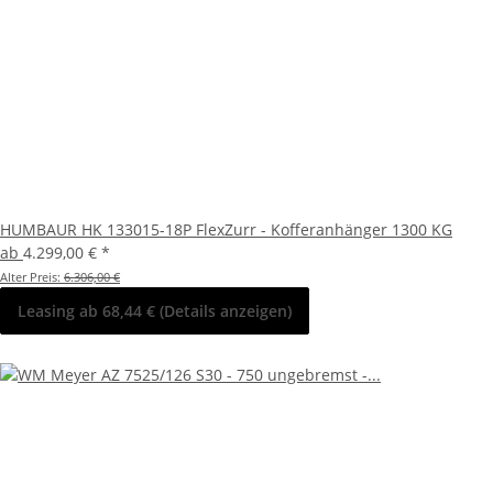
HUMBAUR HK 133015-18P FlexZurr - Kofferanhänger 1300 KG
ab
4.299,00 €
*
Alter Preis:
6.306,00 €
Leasing ab 68,44 € (Details anzeigen)