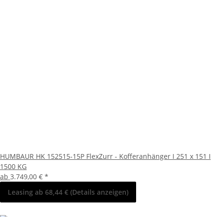
HUMBAUR HK 152515-15P FlexZurr - Kofferanhänger I 251 x 151 I
1500 KG
ab
3.749,00 €
*
Leasing ab 68,44 € (Details anzeigen)