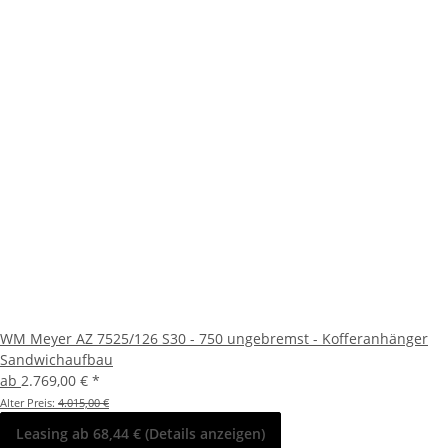
WM Meyer AZ 7525/126 S30 - 750 ungebremst - Kofferanhänger
Sandwichaufbau
ab
2.769,00 €
*
Alter Preis:
4.015,00 €
Leasing ab 68,44 € (Details anzeigen)