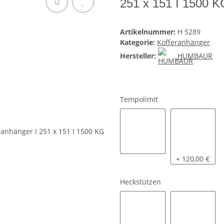
251 x 151 I 1500 K
Artikelnummer:
H 5289
Kategorie:
Kofferanhänger
Hersteller:
HUMBAUR
Tempolimit
80 KM/H
100 KM/H inkl
+ 120,00 €
Heckstützen