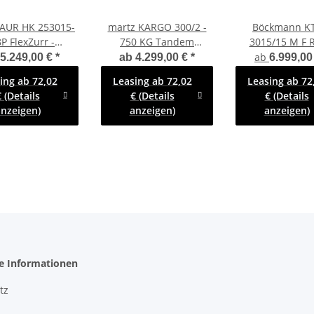
UR HK 253015-
martz KARGO 300/2 -
Böckmann KT
P FlexZurr -
750 KG Tandem
3015/15 M F 
ranhänger 2500
Plywood
Kofferanhänge
ab
5.249,00 €
*
ab
4.299,00 €
*
6.999,00
KG
Kofferanhänger -
Vollaluminium A
ing ab 72,02
Leasing ab 72,02
Leasing ab 72
ungebremst mit
Tür- /Ram
 (Details
€ (Details
€ (Details
Zurrleisten -
Kombinati
nzeigen)
anzeigen)
anzeigen)
Heckstützen - 100 KM/H
he Informationen
tz