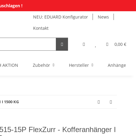
uschlagen !
NEU: EDUARD Konfigurator
News
Kontakt
0,00 €
H AKTION
Zubehör
Hersteller
Anhänger Mi
 I 1500 KG
-15P FlexZurr - Kofferanhänger I