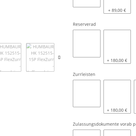
nein
2 Schiebestüt
+ 89,00 €
Reserverad
nein
mit Halter mon
+ 180,00 €
Zurrleisten
nein
links und rech
+ 180,00 €
Zulassungsdokumente vorab p