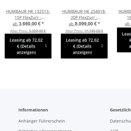
HUMBAUR HK 132513-
HUMBAUR HK 254018-
HUMBA
15P FlexZurr -
20P FlexZurr -
18
Kofferanhänger 1300
Kofferanhänger 2500
Koffe
ab
ab
ab
3.690,00 €
*
8.099,00 €
*
KG mit Überfahrwand -
KG mit Überfahrwand
Alter Preis:
5.350,00 €
Alter Preis:
11.745,00 €
Leas
100 KM/H
Leasing ab 72,02
Leasing ab 72,02
€
€ (Details
€ (Details
a
anzeigen)
anzeigen)
Informationen
Gesetzlic
Anhänger Führerschein
Datenschu