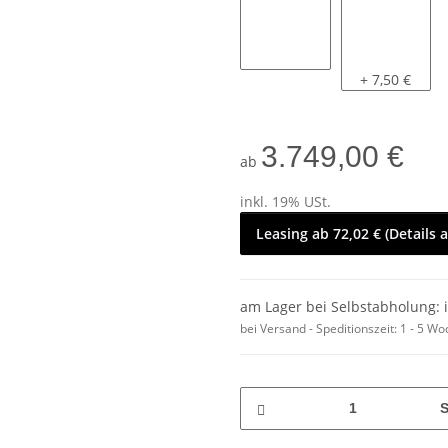
nein
ja
+ 7,50 €
3.749,00 €
ab
inkl. 19% USt.
Leasing ab 72,02 € (Details 
am Lager bei Selbstabholung: 
bei Versand - Speditionszeit:
1 - 5 W
S