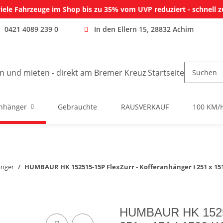
iele Fahrzeuge im Shop bis zu 35% vom UVP reduziert - schnell z
0421 4089 239 0
In den Ellern 15, 28832 Achim
nhänger
Gebrauchte
RAUSVERKAUF
100 KM/
änger
HUMBAUR HK 152515-15P FlexZurr - Kofferanhänger I 251 x 151
HUMBAUR HK 152515