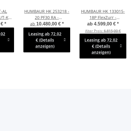
-AL
HUMBAUR HK 253218 -
HUMBAUR HK 133015-
R/T-K
20 PF30 RA -
18P FlexZurr -
r mit
Kofferanhänger - 318 x
Kofferanhänger 1300
ab
 €
*
10.480,00 €
*
ab
4.599,00 €
*
ufbau -
173 x 188 cm - 2500 KG
KG Zurrleisten -
Alter Preis:
6.815,00 €
,02
Leasing ab 72,02
pe
mit Überfahrwand und
Heckstützen - 100 KM/H
€ (Details
Leasing ab 72,02
on
Verkaufsklappe in FR
- AKTION
anzeigen)
€ (Details
rechts
anzeigen)