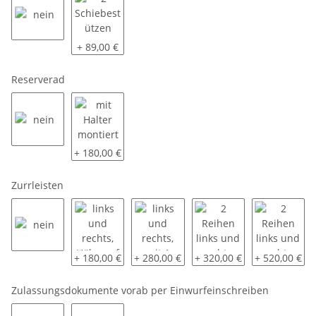
nein
2 Schiebestützen (48)
+ 89,00 €
Reserverad
nein
mit Halter montiert
+ 180,00 €
Zurrleisten
nein
links und rechts, Höhe auf 85 cm
links und rechts, mit 1 Sperrbalken
2 Reihen links und recht
2 Reihen link
+ 180,00 €
+ 280,00 €
+ 320,00 €
+ 520,00 €
Zulassungsdokumente vorab per Einwurfeinschreiben