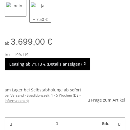
nein
ja
+ 7,50 €
3.699,00 €
ab
inkl. 19% USt.
Leasing ab 71,13 € (Details anzeigen)
am Lager bei Selbstabholung: ab sofort
bei Versand - Speditionszeit:
1 - 5 Wochen
(DE -
Frage zum Artikel
Informationen)
Stk.