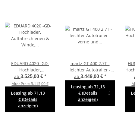
EDUARD 4020 -GD-
martz GT 400 2.7T -
HU
Hochlader,
leichter Autotrailer -
Hoch
Auffahrschienen &
vorne und hinten
410
ab
ab
3.525,00 €
*
3.449,00 €
*
Winde, reling 10cm
abgeknickt - Winde -
Alter Preis:
5.115,00 €
Al
Leasing ab 71,13
-2700kg- Lfh: 56cm
Radstopper
Leasing ab 71,13
€ (Details
L
-195/55R10
€ (Details
anzeigen)
anzeigen)