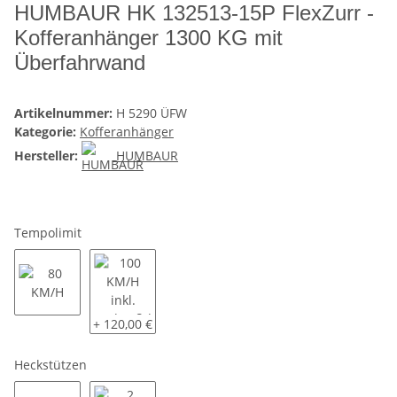
HUMBAUR HK 132513-15P FlexZurr -
Kofferanhänger 1300 KG mit
Überfahrwand
Artikelnummer:
H 5290 ÜFW
Kategorie:
Kofferanhänger
Hersteller:
HUMBAUR
Tempolimit
80 KM/H
100 KM/H inkl. Radstoßdämpfer und COC Eintrag
+ 120,00 €
Heckstützen