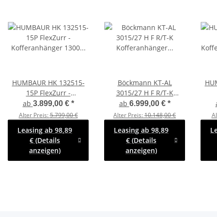
HUMBAUR HK 132515-
Böckmann KT-AL
HUM
15P FlexZurr -
3015/27 H F R/T-K
Kofferanhänger 1300 KG
Kofferanhänger mit
Koff
ab
ab
3.899,00 €
*
6.999,00 €
*
mit Überfahrwand
Vollaluminium Aufbau -
Alter Preis:
5.799,00 €
Alter Preis:
10.148,00 €
Al
Tür- /Rampe
Leasing ab 98,89
Leasing ab 98,89
L
Kombination
€ (Details
€ (Details
anzeigen)
anzeigen)