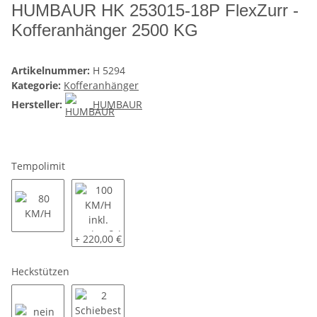
HUMBAUR HK 253015-18P FlexZurr -
Kofferanhänger 2500 KG
Artikelnummer:
H 5294
Kategorie:
Kofferanhänger
Hersteller:
HUMBAUR
Tempolimit
80 KM/H
100 KM/H inkl. Radstoßdämpfer und COC Eintrag
+ 220,00 €
Heckstützen