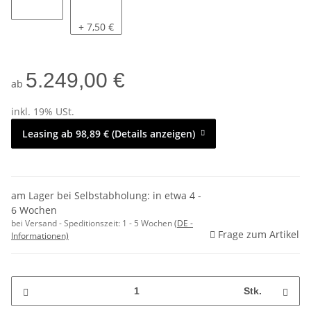
nein
ja
+ 7,50 €
5.249,00 €
ab
inkl. 19% USt.
Leasing ab 98,89 € (Details anzeigen)
am Lager bei Selbstabholung: in etwa 4 -
6 Wochen
bei Versand - Speditionszeit:
1 - 5 Wochen
(DE -
Frage zum Artikel
Informationen)
Stk.