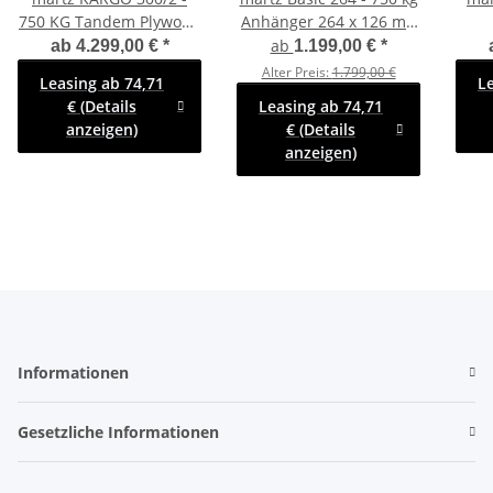
750 KG Tandem Plywood
Anhänger 264 x 126 mit
Kofferanhänger -
ECO Hochplane 140 cm
Ko
ab
ab
4.299,00 €
*
1.199,00 €
*
ungebremst mit
Innenhöhe - SB
Dopp
Alter Preis:
1.799,00 €
Leasing ab 74,71
L
Zurrleisten -
€ (Details
Leasing ab 74,71
Heckstützen - 100 KM/H
Stü
anzeigen)
€ (Details
anzeigen)
Informationen
Gesetzliche Informationen