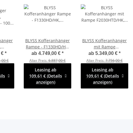
hänger
BLYSS Kofferanhänger
BLYSS Kofferanhänger
,
Rampe - F1330HD/HK,
mit Rampe
 - 100
305x150x180cm - 100
F2030HTD/HK,
 €
*
ab
4.749,00 €
*
ab
5.349,00 €
*
sten -
KM/H - Zurrleisten -
305x150x180cm - 100
,00 €
Alter Preis:
6.887,00 €
Alter Preis:
7.756,00 €
en
Heckstützen
KM/H - Zurrleisten -
Leasing ab
Leasing ab
Heckstützen
ils
109,61 € (Details
109,61 € (Details
anzeigen)
anzeigen)