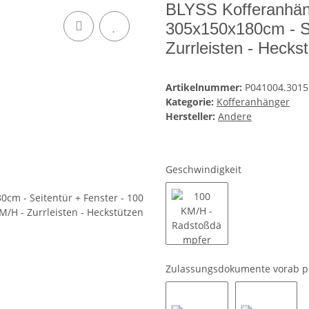
BLYSS Kofferanhä
305x150x180cm - Se
Zurrleisten - Hecks
Artikelnummer:
P041004.3015
Kategorie:
Kofferanhänger
Hersteller:
Andere
Geschwindigkeit
100 KM/H - Radstoßdäm
Zulassungsdokumente vorab p