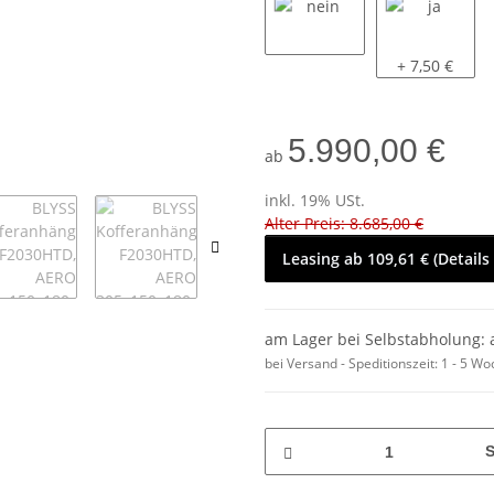
nein
ja
+ 7,50 €
5.990,00 €
ab
inkl. 19% USt.
Alter Preis: 8.685,00 €
Leasing ab 109,61 € (Details
am Lager bei Selbstabholung: 
bei Versand - Speditionszeit:
1 - 5 W
S