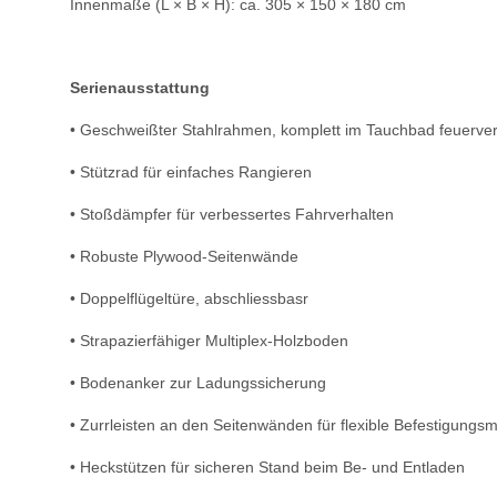
Innenmaße (L × B × H): ca. 305 × 150 × 180 cm
Serienausstattung
• Geschweißter Stahlrahmen, komplett im Tauchbad feuerver
• Stützrad für einfaches Rangieren
• Stoßdämpfer für verbessertes Fahrverhalten
• Robuste Plywood-Seitenwände
• Doppelflügeltüre, abschliessbasr
• Strapazierfähiger Multiplex-Holzboden
• Bodenanker zur Ladungssicherung
• Zurrleisten an den Seitenwänden für flexible Befestigungsm
• Heckstützen für sicheren Stand beim Be- und Entladen