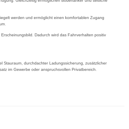
fügung. Gleichzeitig ermöglichen Bodenanker und seitliche
rriegelt werden und ermöglicht einen komfortablen Zugang
aum.
 Erscheinungsbild. Dadurch wird das Fahrverhalten positiv
iel Stauraum, durchdachter Ladungssicherung, zusätzlicher
nsatz im Gewerbe oder anspruchsvollen Privatbereich.