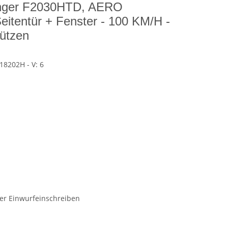
nger F2030HTD, AERO
itentür + Fenster - 100 KM/H -
tützen
18202H - V: 6
pfer
er Einwurfeinschreiben