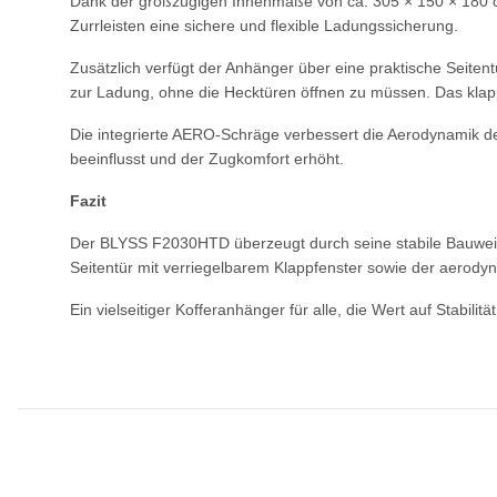
Dank der großzügigen Innenmaße von ca. 305 × 150 × 180 cm 
Zurrleisten eine sichere und flexible Ladungssicherung.
Zusätzlich verfügt der Anhänger über eine praktische Seite
zur Ladung, ohne die Hecktüren öffnen zu müssen. Das klappb
Die integrierte AERO-Schräge verbessert die Aerodynamik de
beeinflusst und der Zugkomfort erhöht.
Fazit
Der BLYSS F2030HTD überzeugt durch seine stabile Bauweise,
Seitentür mit verriegelbarem Klappfenster sowie der aerody
Ein vielseitiger Kofferanhänger für alle, die Wert auf Stabilit