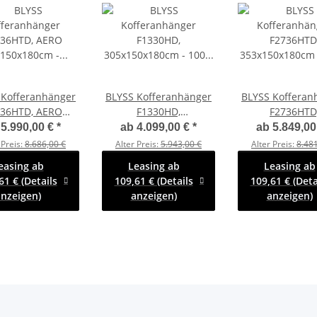
 Kofferanhänger
BLYSS Kofferanhänger
BLYSS Kofferan
736HTD, AERO
F1330HD,
F2736HTD
50x180cm - 100
305x150x180cm - 100
353x150x180cm
b
5.990,00 €
*
ab
4.099,00 €
*
ab
5.849,00
- Zurrleisten -
KM/H - Zurrleisten -
KM/H - Zurrlei
 Preis:
8.686,00 €
Alter Preis:
5.943,00 €
Alter Preis:
8.481
eckstützen
Heckstützen
Heckstütz
easing ab
Leasing ab
Leasing ab
61 € (Details
109,61 € (Details
109,61 € (Deta
nzeigen)
anzeigen)
anzeigen)