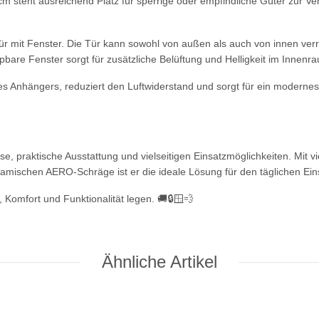
steht ausreichend Platz für sperrige oder empfindliche Güter zur Ver
ntür mit Fenster. Die Tür kann sowohl von außen als auch von innen ve
are Fenster sorgt für zusätzliche Belüftung und Helligkeit im Innenr
s Anhängers, reduziert den Luftwiderstand und sorgt für ein modernes
 praktische Ausstattung und vielseitigen Einsatzmöglichkeiten. Mit v
namischen AERO-Schräge ist er die ideale Lösung für den täglichen Ei
ät, Komfort und Funktionalität legen. 🚚🔒🪟💨
Ähnliche Artikel