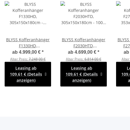
BLYSS Kofferanhänger
BLYSS Kofferanhänger
BLYSS
F1330HD,
F2030HTD,
F2
305x150x180cm -
305x150x180cm - 100
353x1
ab
4.999,00 €
*
ab
4.699,00 €
*
a
Seitentür + Fenster -
KM/H - Zurrleisten -
KM/H 
Alter Preis:
7.248,00 €
Alter Preis:
6.814,00 €
Alter
100 KM/H - Zurrleisten
Heckstützen
H
Leasing ab
Leasing ab
L
- Heckstützen
109,61 € (Details
109,61 € (Details
109,
anzeigen)
anzeigen)
a