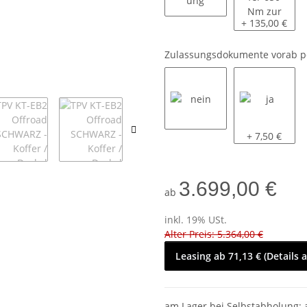
siehe Beschreibung
2 Stoßdämpfer
+ 135,00 €
Zulassungsdokumente vorab p
nein
ja
+ 7,50 €
3.699,00 €
ab
inkl. 19% USt.
Alter Preis: 5.364,00 €
Leasing ab 71,13 € (Details 
am Lager bei Selbstabholung: 