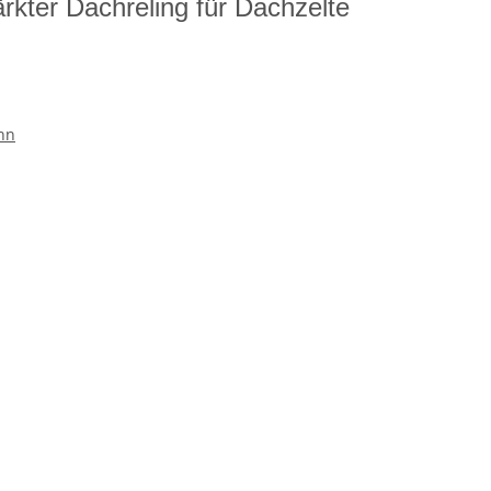
rkter Dachreling für Dachzelte
nn