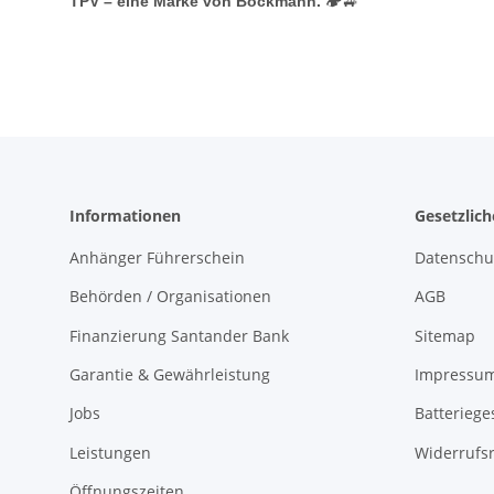
TPV – eine Marke von Böckmann.
🏕️🚙
Informationen
Gesetzlic
Anhänger Führerschein
Datenschu
Behörden / Organisationen
AGB
Finanzierung Santander Bank
Sitemap
Garantie & Gewährleistung
Impressu
Jobs
Batteriege
Leistungen
Widerrufs
Öffnungszeiten