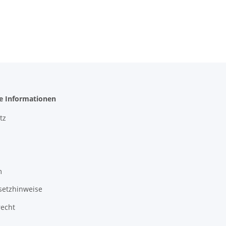
he Informationen
tz
m
setzhinweise
recht