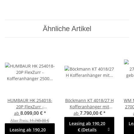
Ähnliche Artikel
HUMBAUR HK 254018-
Böckmann KT 4018/27 H
WM M
20P FlexZurr -
Kofferanhänger mit
2700
Kofferanhänger 2500 KG
Plywoodwänden
ab
ab
8.099,00 €
*
7.790,00 €
*
mit Überfahrwand
Alter Preis:
11.745,00 €
Leasing ab 190,20
Le
S
Leasing ab 190,20
€ (Details