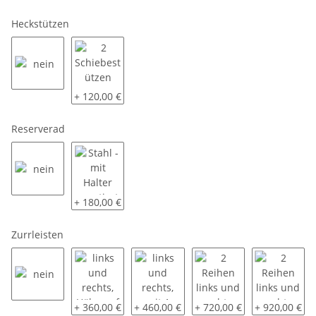
Heckstützen
nein
2 Schiebestützen (48)
+ 120,00 €
Reserverad
nein
Stahl - mit Halter montiert
+ 180,00 €
Zurrleisten
nein
links und rechts, Höhe auf 85 cm
links und rechts, mit 1 Sperrbalken
2 Reihen links und recht
2 Reihen link
+ 360,00 €
+ 460,00 €
+ 720,00 €
+ 920,00 €