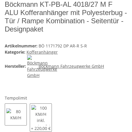
Böckmann KT-PB-AL 4018/27 M F
ALU Kofferanhänger mit Polyesterbug -
Tür / Rampe Kombination - Seitentür -
Designpaket
Artikelnummer:
BÖ 1171792 DP AR-R S-R
Kategorie:
Kofferanhänger
Hersteller:
Böckmann Fahrzeugwerke GmbH
Tempolimit
80 KM/H
100 KM/H inkl. Radstoßdämpfer und COC Eintrag
+ 220,00 €