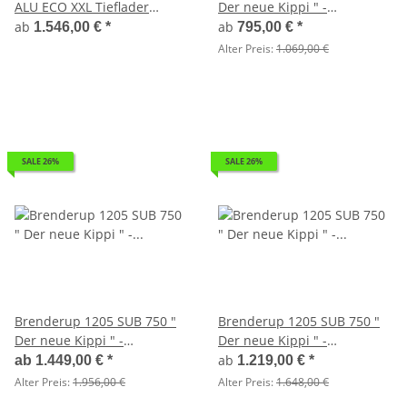
ALU ECO XXL Tieflader
Der neue Kippi " -
Anhänger - ungebremst
ABKLAPPBARE ZUGDEICHSEL
ab
ab
1.546,00 €
*
795,00 €
*
/ VERTIKAL ABSTELLEN
Alter Preis:
1.069,00 €
SALE 26%
SALE 26%
Brenderup 1205 SUB 750 "
Brenderup 1205 SUB 750 "
Der neue Kippi " -
Der neue Kippi " -
ABKLAPPBARE ZUGDEICHSEL
ABKLAPPBARE ZUGDEICHSEL
ab
ab
1.449,00 €
*
1.219,00 €
*
/ VERTIKAL ABSTELLEN mit
/ VERTIKAL ABSTELLEN mit
Alter Preis:
1.956,00 €
Alter Preis:
1.648,00 €
Kastenaufsatz 35 cm -
LAUBGITTERAUFSATZ 50 CM