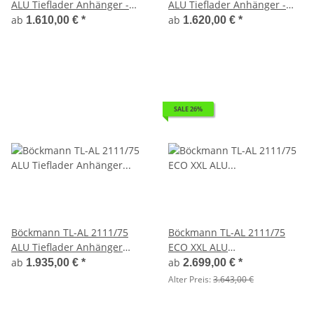
ALU Tieflader Anhänger -
ALU Tieflader Anhänger -
ungebremst mit
ungebremst mit Stahl -
ab
ab
1.610,00 €
*
1.620,00 €
*
Laubaufsatz 35 cm
Kastenaufsatz 35 cm
SALE 26%
Böckmann TL-AL 2111/75
Böckmann TL-AL 2111/75
ALU Tieflader Anhänger
ECO XXL ALU
erhöhte Bordwand
Deckelanhänger -
ab
ab
1.935,00 €
*
2.699,00 €
*
Flachplane montiert
ungebremst
Alter Preis:
3.643,00 €