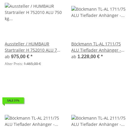
Aussteller / HUMBAUR
Böckmann TL-AL 1711/75
Startrailer H 752010 ALU 750
ALU Tieflader Anhänger -
kg ungebremst 205 x 109
ungebremst
ab
ab
975,00 €
*
1.228,00 €
*
Alter Preis:
1.465,00 €
SALE 31%