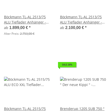
Böckmann TL-AL 2513/75
Böckmann TL-AL 2513/75
ALU Tieflader Anhänger -
ALU Tieflader Anhänger -
ungebremst ALU
ungebremst mit Laubgitter
ab
ab
1.899,00 €
*
2.100,00 €
*
Bordwandaufsatz
Alter Preis:
2.753,00 €
SALE 26%
Böckmann TL-AL 2515/75
Brenderup 1205 SUB 750 "