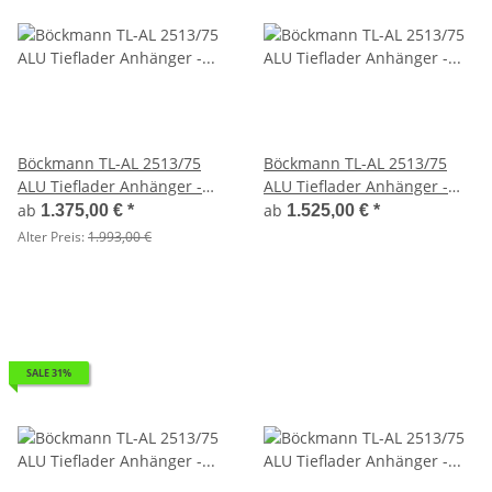
Böckmann TL-AL 2513/75
Böckmann TL-AL 2513/75
ALU Tieflader Anhänger -
ALU Tieflader Anhänger -
ungebremst
ungebremst Flachplane
ab
ab
1.375,00 €
*
1.525,00 €
*
Stützrad
Alter Preis:
1.993,00 €
SALE 31%