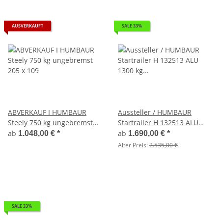
AUSVERKAUFT
SALE 33%
ABVERKAUF I HUMBAUR
Aussteller / HUMBAUR
Steely 750 kg ungebremst
Startrailer H 132513 ALU
205 x 109
1300 kg gebremst 251 x 131
ab
ab
1.048,00 €
*
1.690,00 €
*
mit Reling und H-Gestell
Alter Preis:
2.535,00 €
SALE 33%