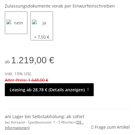
Zulassungsdokumente vorab per Einwurfeinschreiben
nein
ja
+ 7,50 €
1.219,00 €
ab
inkl. 19% USt.
Alter Preis: 1.648,00 €
Leasing ab 28,78 € (Details anzeigen)
am Lager bei Selbstabholung: ab sofort
bei Versand - Speditionszeit:
1 - 5 Wochen
(DE -
Frage zum Artikel
Informationen)