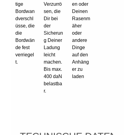
tige
Verzurrö
en oder
Bordwan
sen, die
Deinen
dverschl
Dir bei
Rasenm
üsse, die
der
äher
die
Sicherun
oder
Bordwän
g Deiner
andere
de fest
Ladung
Dinge
verriegel
leicht
auf den
t.
machen.
Anhäng
Bis max.
er zu
400 daN
laden
belastba
r.