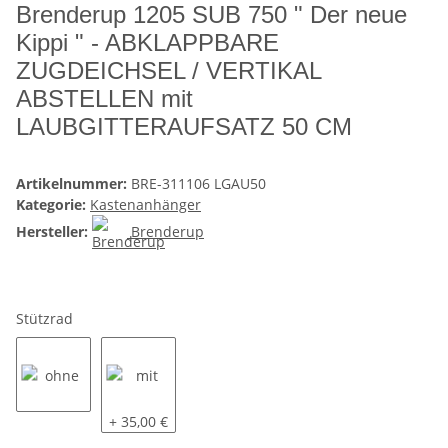
Brenderup 1205 SUB 750 " Der neue
Kippi " - ABKLAPPBARE
ZUGDEICHSEL / VERTIKAL
ABSTELLEN mit
LAUBGITTERAUFSATZ 50 CM
Artikelnummer:
BRE-311106 LGAU50
Kategorie:
Kastenanhänger
Hersteller:
Brenderup
Stützrad
ohne
mit
+ 35,00 €