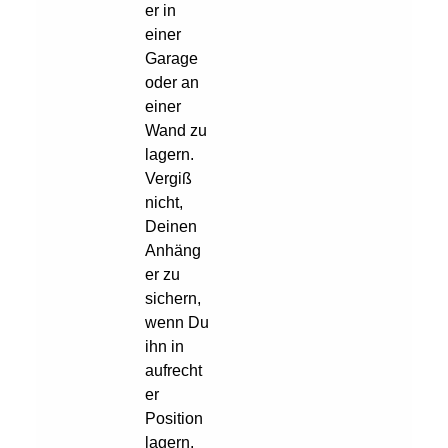
er in
einer
Garage
oder an
einer
Wand zu
lagern.
Vergiß
nicht,
Deinen
Anhäng
er zu
sichern,
wenn Du
ihn in
aufrecht
er
Position
lagern.