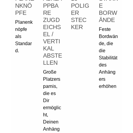
NKNÖ
PPBA
POLIG
E
PFE
RE
ER
BORW
ZUGD
STEC
ÄNDE
Planenk
EICHS
KER
nöpfe
Feste
EL /
als
Bordwän
VERTI
Standar
de, die
KAL
d.
die
ABSTE
Stabilität
LLEN
des
Große
Anhäng
Platzers
ers
parnis,
erhöhen
die es
Dir
ermöglic
ht,
Deinen
Anhäng