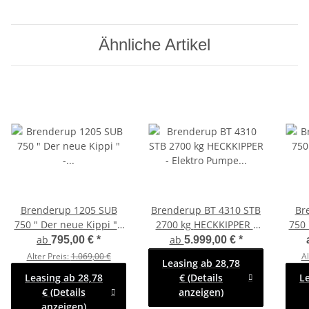
Ähnliche Artikel
Brenderup 1205 SUB
Brenderup BT 4310 STB
Br
750 " Der neue Kippi " -
2700 kg HECKKIPPER -
750 
ABKLAPPBARE
Elektro Pumpe mit SI-GI
ab
ab
795,00 €
*
5.999,00 €
*
ZUGDEICHSEL / VERTIKAL
Laubgitter
ZUGD
Alter Preis:
1.069,00 €
Al
Leasing ab 28,78
ABSTELLEN
Leasing ab 28,78
€ (Details
L
LAU
€ (Details
anzeigen)
anzeigen)