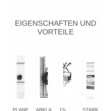
EIGENSCHAFTEN UND
VORTEILE
PLANE
ABKLA
13-
STARK