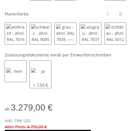
Planenfarbe
anthrazit - ähnl. RAL 7016 ----------
schwarz - ähnl. RAL 9005 ----------
grau - ähnl. RAL 7035 ----------
alugrau - ähnl. RAL 70
lichtbla
Zulassungsdokumente vorab per Einwurfeinschreiben
nein
ja
+ 7,50 €
3.279,00 €
ab
inkl. 19% USt.
Alter Preis: 4.755,00 €