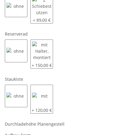
ohne
2 Schiebestützen
+ 89,00 €
Reserverad
ohne
mit Halter, montiert
+ 150,00 €
Staukiste
ohne
mit
+ 120,00 €
Durchladehöhe Planengestell