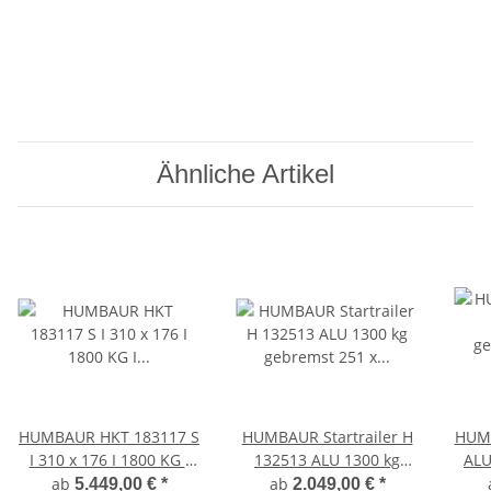
Ähnliche Artikel
HUMBAUR HKT 183117 S
HUMBAUR Startrailer H
HUMB
I 310 x 176 I 1800 KG I
132513 ALU 1300 kg
ALU
Absenkanhänger mit
gebremst 251 x 131 mit
251 
ab
ab
5.449,00 €
*
2.049,00 €
*