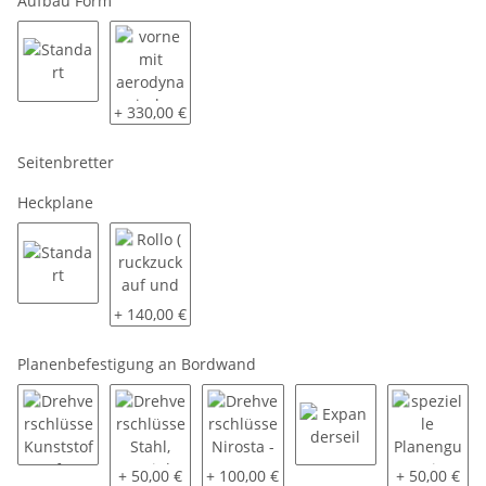
Aufbau Form
Standart
vorne mit aerodynamischer Schräge
+ 330,00 €
Seitenbretter
Heckplane
Standart
Rollo ( ruckzuck auf und zu )
+ 140,00 €
Planenbefestigung an Bordwand
Drehverschlüsse Kunststoff
Drehverschlüsse Stahl, verzinkt
Drehverschlüsse Nirosta - V2A
Expanderseil
spezielle P
+ 50,00 €
+ 100,00 €
+ 50,00 €