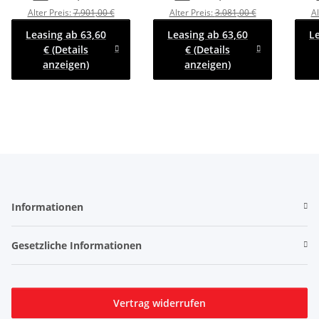
Hydraulik mit Hochplane
Hochplane EDITION
Alter Preis:
7.901,00 €
Alter Preis:
3.081,00 €
Al
SP-Line
Black Bill
Leasing ab 63,60
Leasing ab 63,60
L
€ (Details
€ (Details
anzeigen)
anzeigen)
Informationen
Gesetzliche Informationen
Vertrag widerrufen