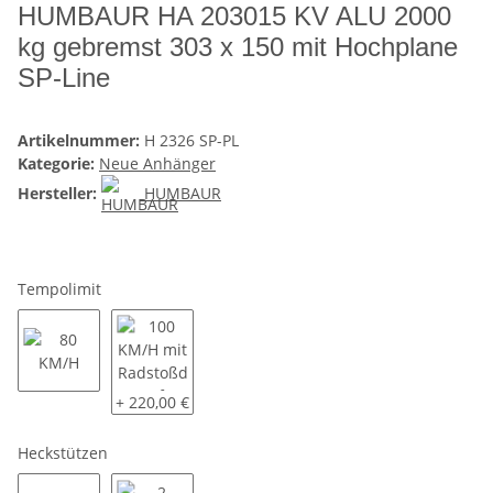
HUMBAUR HA 203015 KV ALU 2000
kg gebremst 303 x 150 mit Hochplane
SP-Line
Artikelnummer:
H 2326 SP-PL
Kategorie:
Neue Anhänger
Hersteller:
HUMBAUR
Tempolimit
80 KM/H
100 KM/H mit Radstoßdämpfer
+ 220,00 €
Heckstützen