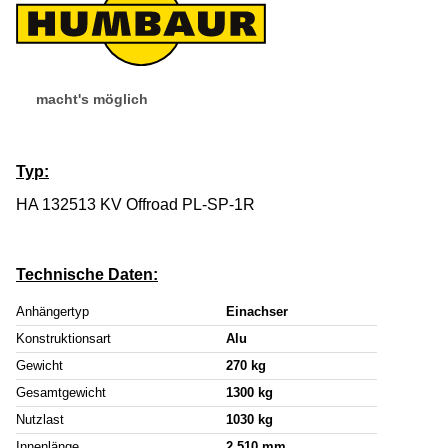
macht's möglich
Typ:
HA 132513 KV Offroad PL-SP-1R
Technische Daten:
Anhängertyp
Einachser
Konstruktionsart
Alu
Gewicht
270 kg
Gesamtgewicht
1300 kg
Nutzlast
1030 kg
Innenlänge
2.510 mm