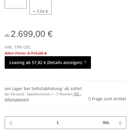
nein
ja
+ 7,50 €
2.699,00 €
ab
inkl. 19% USt.
Alter Preis: 3.915,00 €
Leasing ab 57,82 € (Details anzeigen)
am Lager bei Selbstabholung: ab sofort
bei Versand - Speditionszeit:
1 - 5 Wochen
(DE -
Frage zum Artikel
Informationen)
Stk.