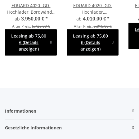
EDUARD 4020 -GD-
EDUARD 4020 -GD-
E
Hochlader, Bordwände
Hochlader,
30cm -3500kg- Lfh: 63cm
Auffahrschienen &
A
ab
ab
3.950,00 €
*
4.010,00 €
*
-195/50R13
Winde, Bordwände 30cm
Wi
Alter Preis:
5.728,00 €
Alter Preis:
5.815,00 €
L
-2700kg- Lfh: 63cm
-
Leasing ab 75,80
Leasing ab 75,80
-195/50R13
-195
€ (Details
€ (Details
Stau
anzeigen)
anzeigen)
Informationen
Gesetzliche Informationen