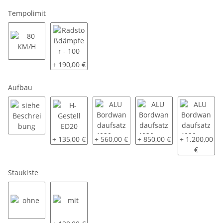
Tempolimit
80 KM/H
Radstoßdämpfer - 100 KM/H
+ 190,00 €
Aufbau
siehe Beschreibung
H-Gestell ED20
ALU Bordwandaufsatz 4020 - ca. 30 cm
ALU Bordwandaufsatz 4020
ALU Bordwand
+ 135,00 €
+ 560,00 €
+ 850,00 €
+ 1.200,00
€
Staukiste