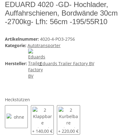
EDUARD 4020 -GD- Hochlader,
Auffahrschienen, Bordwände 30cm
-2700kg- Lfh: 56cm -195/55R10
Artikelnummer:
4020-4-PO3-2756
Kategorie:
Autotransporter
Hersteller:
Eduards Trailer Factory BV
Heckstützen
ohne
2 Klappbare Schwerlaststützen
2 Kurbelbare Schwerlaststützen
+ 140,00 €
+ 220,00 €