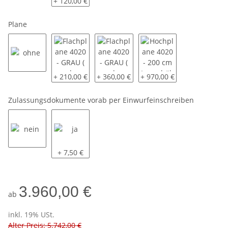
ohne
mit
+ 120,00 €
Plane
ohne
Flachplane 4020 - GRAU ( andere Farben auf Anfrage
Flachplane 4020 - GRAU ( andere Farben
Hochplane 4020 - 200 cm 
+ 210,00 €
+ 360,00 €
+ 970,00 €
Zulassungsdokumente vorab per Einwurfeinschreiben
nein
ja
+ 7,50 €
3.960,00 €
ab
inkl. 19% USt.
Alter Preis: 5.742,00 €